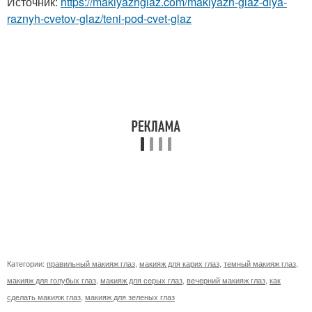
Источник:
https://makiyazhglaz.com/makiyazh-glaz-dlya-
raznyh-cvetov-glaz/teni-pod-cvet-glaz
Категории:
правильный макияж глаз
,
макияж для карих глаз
,
темный макияж глаз
,
макияж для голубых глаз
,
макияж для серых глаз
,
вечерний макияж глаз
,
как
сделать макияж глаз
,
макияж для зеленых глаз