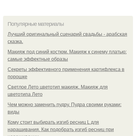
Популярные материалы
Лучший оригинальный сценарий свадьбы - арабская
сказка.
Макияж под синий костюм. Макияж к синему платью:
самые эффектные образы
Секреты эффективного применения картифлекса в
порошке
Светлое Лето цветотип макияж. Макияж для
цветотипа Лето
Чем можно заменить пудру. Пудра своими руками:
виды
Кому стоит выбирать изгиб ресниц L для
наращивания. Как подобрать изгиб ресниц при