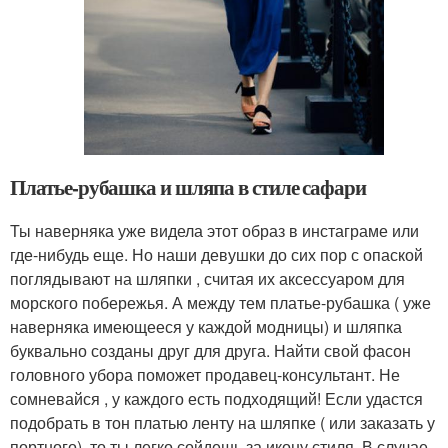
Платье-рубашка и шляпа в стиле сафари
Ты наверняка уже видела этот образ в инстаграме или
где-нибудь еще. Но наши девушки до сих пор с опаской
поглядывают на шляпки , считая их аксессуаром для
морского побережья. А между тем платье-рубашка ( уже
наверняка имеющееся у каждой модницы) и шляпка
буквально созданы друг для друга. Найти свой фасон
головного убора поможет продавец-консультант. Не
сомневайся , у каждого есть подходящий! Если удастся
подобрать в тон платью ленту на шляпке ( или заказать у
портного), то ты легко сойдешь за икону стиля. В случае