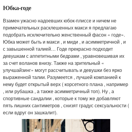
Юбка-годе
Взамен ужасно надоевших юбок-плиссе и ничем не
примечательных расклешенных макси я предлагаю
подобрать исключительно женственный фасон « годе».
Юбка может быть и макси , и миди , и асимметричной , и
с завышенной талией… Годе прекрасно подходит
девушкам с аппетитными бедрами , уравновешивая их
за счет воланов внизу. Также на зрительный «
улучшайзинг» могут рассчитывать и девушки без ярко
выраженной талии. Разумеется , лучшей компанией к
нему будет открытый верх ( корсетного плана , например
, или рубашка , а также асимметричный топ). Ну , а
спортивные сандалии , которые к тому же добавляют
пять лишних сантиметров , снизят градус сексуальности (
если вдруг он зашкалит).