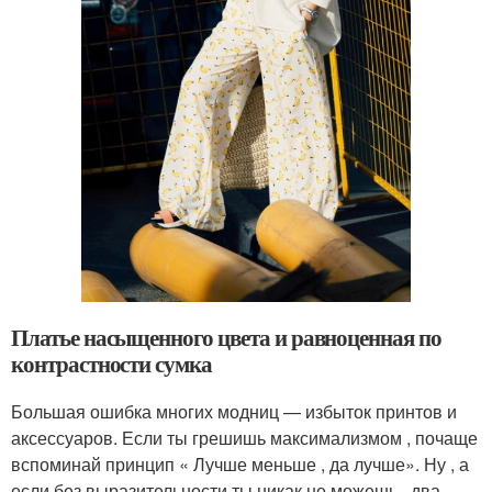
Платье насыщенного цвета и равноценная по
контрастности сумка
Большая ошибка многих модниц — избыток принтов и
аксессуаров. Если ты грешишь максимализмом , почаще
вспоминай принцип « Лучше меньше , да лучше». Ну , а
если без выразительности ты никак не можешь , два