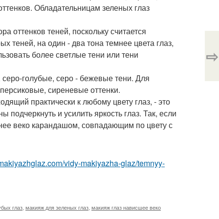
оттенков. Обладательницам зеленых глаз
ора оттенков теней, поскольку считается
х теней, на один - два тона темнее цвета глаз,
⇨
льзовать более светлые тени или тени
 серо-голубые, серо - бежевые тени. Для
 персиковые, сиреневые оттенки.
одящий практически к любому цвету глаз, - это
ы подчеркнуть и усилить яркость глаз. Так, если
нее веко карандашом, совпадающим по цвету с
//makiyazhglaz.com/vidy-makiyazha-glaz/temnyy-
убых глаз
,
макияж для зеленых глаз
,
макияж глаз нависшее веко