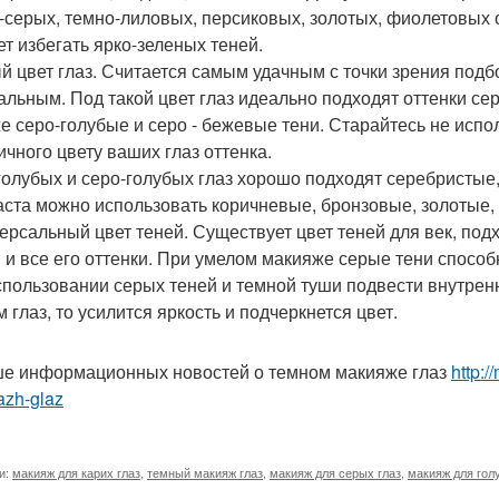
-серых, темно-лиловых, персиковых, золотых, фиолетовых 
ет избегать ярко-зеленых теней.
ый цвет глаз. Считается самым удачным с точки зрения подб
альным. Под такой цвет глаз идеально подходят оттенки серы
же серо-голубые и серо - бежевые тени. Старайтесь не испо
ичного цвету ваших глаз оттенка.
 голубых и серо-голубых глаз хорошо подходят серебристые,
аста можно использовать коричневые, бронзовые, золотые,
версальный цвет теней. Существует цвет теней для век, подх
 и все его оттенки. При умелом макияже серые тени способн
спользовании серых теней и темной туши подвести внутрен
 глаз, то усилится яркость и подчеркнется цвет.
е информационных новостей о темном макияже глаз
http:
azh-glaz
и:
макияж для карих глаз
,
темный макияж глаз
,
макияж для серых глаз
,
макияж для гол