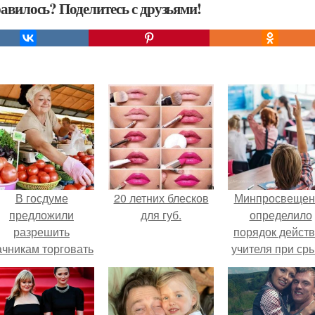
авилось? Поделитесь с друзьями!
В госдуме
20 летних блесков
Минпросвещен
предложили
для губ.
определило
разрешить
порядок дейст
ачникам торговать
учителя при ср
своей
урока.
ельхозпродукцией
в людных местах.