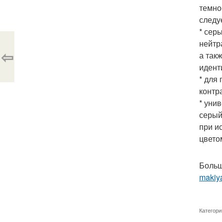
темно
следу
* сер
нейтр
⇦
а так
идент
* для
контр
* уни
серый
при и
цветом
Больш
makiy
Категори