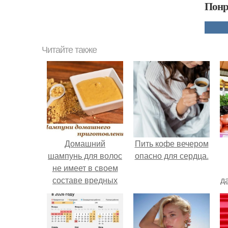
Понр
Читайте также
Домашний
Пить кофе вечером
шампунь для волос
опасно для сердца.
не имеет в своем
составе вредных
д
химических
компонентов,
с
абсолютно