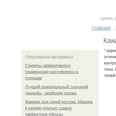
уроки, 
главная
Как
* кар
оттен
Популярные материалы
контр
Секреты эффективного
тона.
применения картифлекса в
теней
порошке
Лучший оригинальный сценарий
свадьбы - арабская сказка.
Макияж под синий костюм. Макияж
к синему платью: самые
эффектные образы