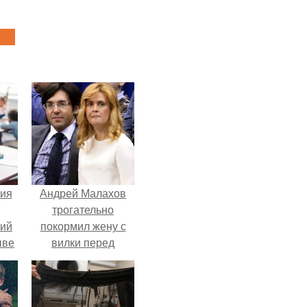
ия
Андрей Малахов
трогательно
вий
покормил жену с
ыве
вилки перед
камерой, вызвав
умиление у
поклонников.