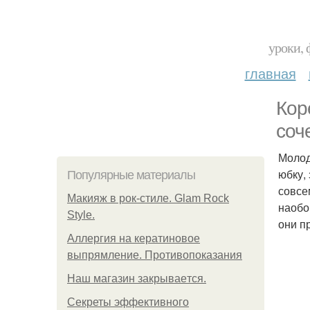
уроки, 
главная
Кор
соч
Молод
юбку,
Популярные материалы
совсе
Макияж в рок-стиле. Glam Rock
наобо
Style.
они п
Аллергия на кератиновое
выпрямление. Противопоказания
Нaш магaзин зaкрывaeтся.
Секреты эффективного