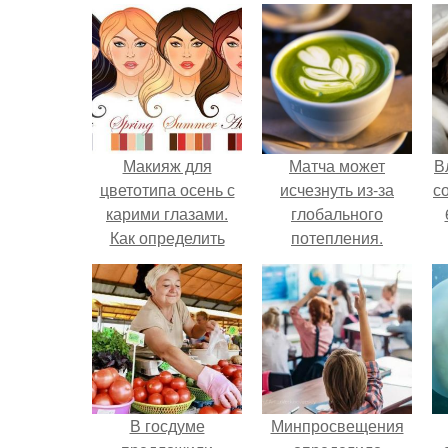
Макияж для
Матча может
В
цветотипа осень с
исчезнуть из-за
с
карими глазами.
глобального
Как определить
потепления.
цветотип своей
внешности.
В госдуме
Минпросвещения