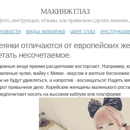
МАКИЯЖ ГЛАЗ
фото, инструкции, отзывы. как правильно сделать макияж д
новости
виды макияжа
цвет глаз
инструкци
еянки отличаются от европейских ж
етать несочетаемое.
ежные вещи яркими расцветками восторгают. Например, ко
 зеленые чулки, майку с Микки - маусом и желтые босоножки
м не будут удивляться, а напротив - восхищаться! Надеть ми
рот привычное дело. Корейские женщины маленького роста,
редпочитают носить на высоком каблуке или платформе