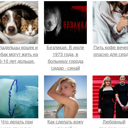
ладельцы кошек и
Безликая. В июле
Пить кофе вече
обак могут жить на
1973 года, в
опасно для серд
6-10 лет дольше.
больницу города
сидар - синай
явилась женщина в
белом халате,
покрытом кровью.
Что делать при
Как сделать кожу
Любовный