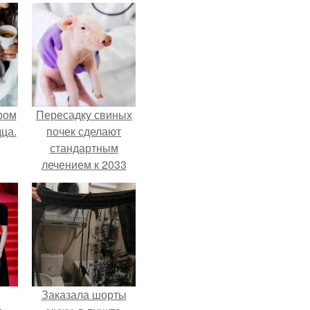
ром
Пересадку свиных
ца.
почек сделают
стандартным
лечением к 2033
году в Японии.
Заказала шорты