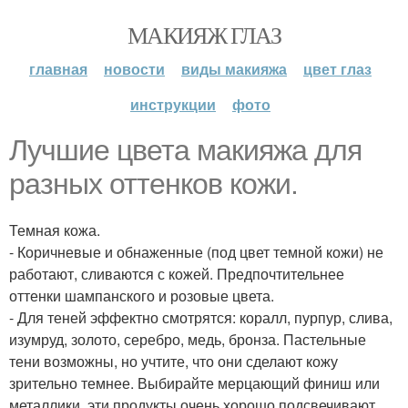
МАКИЯЖ ГЛАЗ
главная
новости
виды макияжа
цвет глаз
инструкции
фото
Лучшие цвета макияжа для
разных оттенков кожи.
Темная кожа.
- Коричневые и обнаженные (под цвет темной кожи) не
работают, сливаются с кожей. Предпочтительнее
оттенки шампанского и розовые цвета.
- Для теней эффектно смотрятся: коралл, пурпур, слива,
изумруд, золото, серебро, медь, бронза. Пастельные
тени возможны, но учтите, что они сделают кожу
зрительно темнее. Выбирайте мерцающий финиш или
металлики, эти продукты очень хорошо подсвечивают