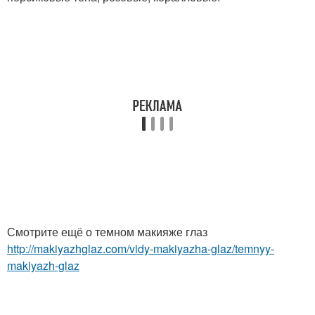
Смотрите ещё о темном макияже глаз
http://makiyazhglaz.com/vidy-makiyazha-glaz/temnyy-
makiyazh-glaz