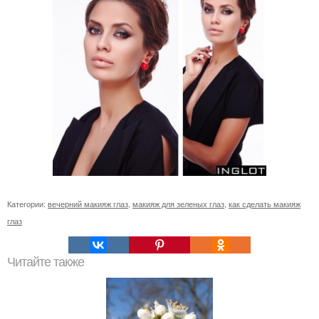
Категории:
вечерний макияж глаз
,
макияж для зеленых глаз
,
как сделать макияж
глаз
Читайте также