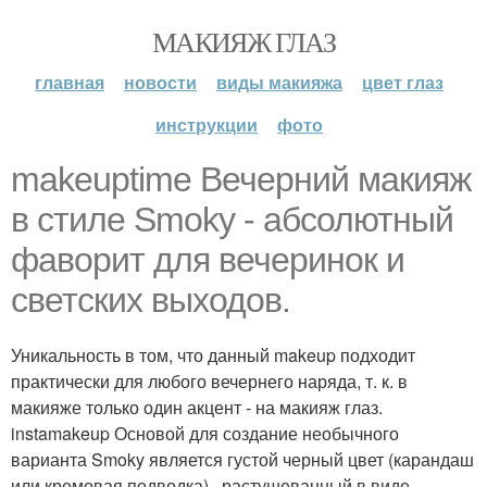
МАКИЯЖ ГЛАЗ
главная
новости
виды макияжа
цвет глаз
инструкции
фото
makeuptime Вечерний макияж
в стиле Smoky - абсолютный
фаворит для вечеринок и
светских выходов.
Уникальность в том, что данный makeup подходит
практически для любого вечернего наряда, т. к. в
макияже только один акцент - на макияж глаз.
instamakeup Основой для создание необычного
варианта Smoky является густой черный цвет (карандаш
или кремовая подводка) , растушеванный в виде