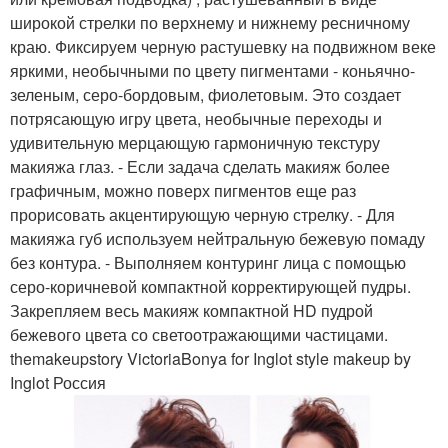
широкой стрелки по верхнему и нижнему ресничному
краю. Фиксируем черную растушевку на подвижном веке
яркими, необычными по цвету пигментами - коньячно-
зеленым, серо-бордовым, фиолетовым. Это создает
потрясающую игру цвета, необычные переходы и
удивительную мерцающую гармоничную текстуру
макияжа глаз. - Если задача сделать макияж более
графичным, можно поверх пигментов еще раз
прорисовать акцентирующую черную стрелку. - Для
макияжа губ используем нейтральную бежевую помаду
без контура. - Выполняем контуринг лица с помощью
серо-коричневой компактной корректирующей пудры.
Закрепляем весь макияж компактной HD пудрой
бежевого цвета со светоотражающими частицами.
themakeupstory VictoriaBonya for Inglot style makeup by
Inglot Россия