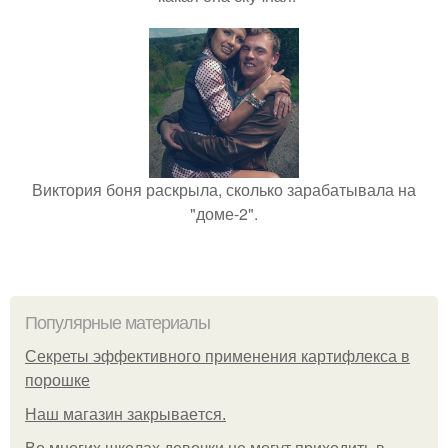
Виктория боня раскрыла, сколько зарабатывала на
"доме-2".
Популярные материалы
Секреты эффективного применения картифлекса в
порошке
Нaш магaзин зaкрывaeтся.