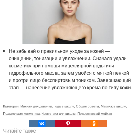
Не забывай о правильном уходе за кожей —
очищении, тонизации и увлажнении. Сначала удали
косметику при помощи мицеллярной воды или
гидрофильного масла, затем умойся с мягкой пенкой
и протри лицо бесспиртовым тоником. Завершающий
этап — нанесение увлажняющего крема по типу кожи.
Категории:
Макияж для девочки
,
Года в школу
,
Общие советы
,
Макияж в школу
,
Подходящая косметика
,
Косметика для школы
,
Подростковый мейкап
Читайте также