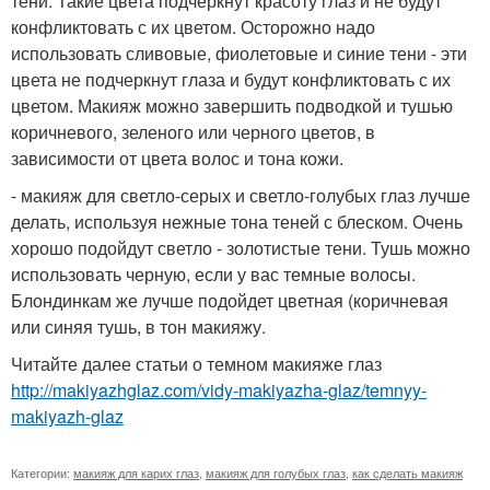
тени. Такие цвета подчеркнут красоту глаз и не будут
конфликтовать с их цветом. Осторожно надо
использовать сливовые, фиолетовые и синие тени - эти
цвета не подчеркнут глаза и будут конфликтовать с их
цветом. Макияж можно завершить подводкой и тушью
коричневого, зеленого или черного цветов, в
зависимости от цвета волос и тона кожи.
- макияж для светло-серых и светло-голубых глаз лучше
делать, используя нежные тона теней с блеском. Очень
хорошо подойдут светло - золотистые тени. Тушь можно
использовать черную, если у вас темные волосы.
Блондинкам же лучше подойдет цветная (коричневая
или синяя тушь, в тон макияжу.
Читайте далее статьи о темном макияже глаз
http://makiyazhglaz.com/vidy-makiyazha-glaz/temnyy-
makiyazh-glaz
Категории:
макияж для карих глаз
,
макияж для голубых глаз
,
как сделать макияж