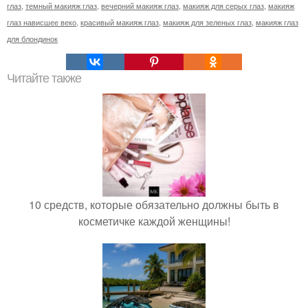
глаз
,
темный макияж глаз
,
вечерний макияж глаз
,
макияж для серых глаз
,
макияж
глаз нависшее веко
,
красивый макияж глаз
,
макияж для зеленых глаз
,
макияж глаз
для блондинок
Читайте также
10 средств, которые обязательно должны быть в
косметичке каждой женщины!