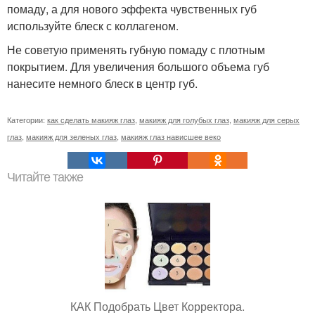
помаду, а для нового эффекта чувственных губ
используйте блеск с коллагеном.
Не советую применять губную помаду с плотным
покрытием. Для увеличения большого объема губ
нанесите немного блеск в центр губ.
Категории:
как сделать макияж глаз
,
макияж для голубых глаз
,
макияж для серых
глаз
,
макияж для зеленых глаз
,
макияж глаз нависшее веко
Читайте также
КАК Подобрать Цвет Корректора.