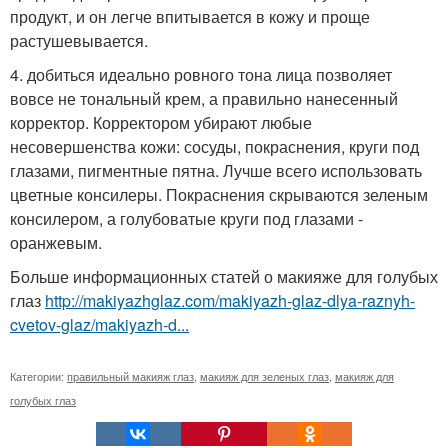
продукт, и он легче впитывается в кожу и проще
растушевывается.
4. добиться идеально ровного тона лица позволяет
вовсе не тональный крем, а правильно нанесенный
корректор. Корректором убирают любые
несовершенства кожи: сосуды, покраснения, круги под
глазами, пигментные пятна. Лучше всего использовать
цветные консилеры. Покраснения скрываются зеленым
консилером, а голубоватые круги под глазами -
оранжевым.
Больше информационных статей о макияже для голубых
глаз
http://makiyazhglaz.com/makiyazh-glaz-dlya-raznyh-
cvetov-glaz/makiyazh-d...
Категории:
правильный макияж глаз
,
макияж для зеленых глаз
,
макияж для
голубых глаз