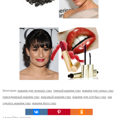
Категории:
макияж для зеленых глаз
,
темный макияж глаз
,
макияж для серых глаз
,
повседневный макияж глаз
,
красивый макияж глаз
,
макияж для голубых глаз
,
как
сделать макияж глаз
,
макияж фото глаз