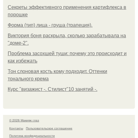
Секреты эффективного применения картифлекса в
порошке
Форма (тип) лица - груша (трапеция).
Виктория боня раскрыла, сколько зарабатывала на
"доме-2".
Проблема засохшей туши: почему это происходит и
как избежать
Тон слоновая кость кому подходит. Оттенки
тонального крема
Курс "визажист -. Стилист"10 занятий -.
© 2026 Макияж глаз
Контакты
Пользовательское соглашение
Политика конфидециальности