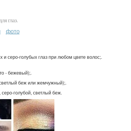
ля глаз.
и
фото
х и серо-голубых глаз при любом цвете волос;.
о - бежевый);.
 светлый беж или жемчужный);.
 серо-голубой, светлый беж.