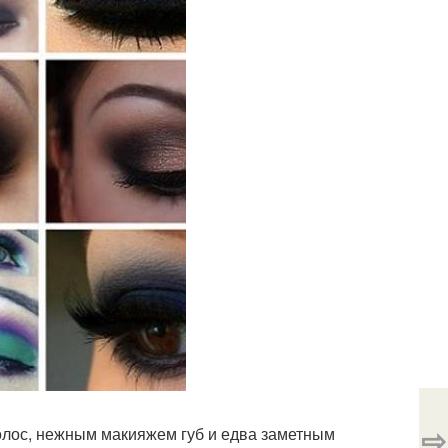
⇨
олос, нежным макияжем губ и едва заметным