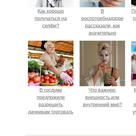
Как хорошо
В
П
получаться на
роспотребнадзоре
п
селфи?
рассказали, как
значительно
снизить риск
инфаркта.
В госдуме
Что важнее:
предложили
внешность или
разрешить
внутренний мир?
дачникам торговать
у
своей
сельхозпродукцией
в людных местах.