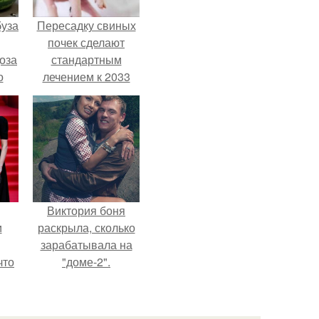
буза
Пересадку свиных
почек сделают
оза
стандартным
о
лечением к 2033
году в Японии.
и
Виктория боня
и
раскрыла, сколько
зарабатывала на
что
"доме-2".
иты