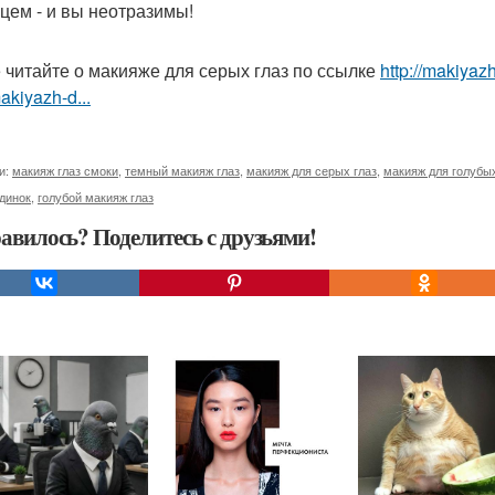
цем - и вы неотразимы!
 читайте о макияже для серых глаз по ссылке
http://makiyaz
akiyazh-d...
и:
макияж глаз смоки
,
темный макияж глаз
,
макияж для серых глаз
,
макияж для голубых
динок
,
голубой макияж глаз
авилось? Поделитесь с друзьями!