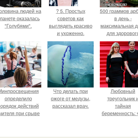
оловина людей на
? 5. Простых
500 граммов ар
ланете оказалась
советов как
в день -
"Голубями".
выглядеть красиво
максимальная д
и ухоженно.
для здоровог
взрослого,
предупредил
врачи.
Минпросвещения
Что делать при
Любовный
определило
ожоге от медузы,
треугольник 
порядок действий
рассказал врач.
тайная
чителя при срыве
беременность: 
урока.
скрывает
наследница Ник
Михалкова?