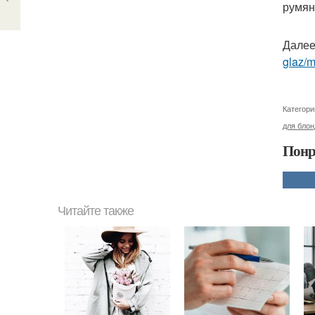
румян
Далее
glaz/m
Категори
для блон
Понр
Читайте также