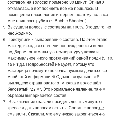
составом на волосах примерно 30 минут. От чая я
отказалась, а вот посидеть все же пришлось. В
помещении плохо ловил интернет, поэтому полчаса
мне пришлось рубиться Bubble Shooter. )
Высушили волосы с составом на 100%. Это долго, но
необходимо.
Приступили к выпариванию состава. На этом этапе
мастер, исходя из степени поврежденности волос,
подбирает оптимальную температуру утюжка и
максимальное число протягиваний одной пряди (5, 10,
15 и т.д.). Подробностей не будет, потому что
мастерица почему-то не сочла нужным делиться со
мной этой информацией.Однако визуально всё
выглядело страшновато: от утюжка и волос шёл
беловатый "дым". Это нормальное явление, таким
образом выпаривается состав.
В заключение сказали посидеть десять минуток в
кресле и дать волосам остыть . Состав с волос
не
смывали .
Сказали, что ему нужно закрепиться 4-5