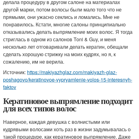
делала процедуру в другом салоне на материалах
другой марки, потом волосы были мало того что не
прямыми, они ужасно секлись и ломались. Мне не
понравилось. Кстати, многие салоны принципиально
отказывались делать выпрямление моих волос. Я тогда
стриглась в одном из салонов Toni & Guy, и меня
несколько лет отговаривали делать кератин, обещали
сделать хорошую стрижку на моих кудрях, но я, к
сожалению, им не верила.
Источник:
https://makiyazhglaz.com/makiyazh-glaz-
poshagovo/keratinovoe-vypryamlenie-volos-15-interesnyh-
faktov
Кератиновое выпрямление подходит
для всех типов волос
Наверное, каждая девушка с волнистыми или
кудрявыми волосами хоть раз в жизни задумывалась о
такой процедуре, как кератиновое выпрямление. Даже