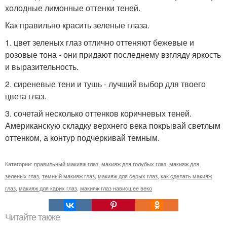
холодные лимонные оттенки теней.
Как правильно красить зеленые глаза.
1. цвет зеленых глаз отлично оттеняют бежевые и
розовые тона - они придают последнему взгляду яркость
и выразительность.
2. сиреневые тени и тушь - лучший выбор для твоего
цвета глаз.
3. сочетай несколько оттенков коричневых теней.
Американскую складку верхнего века покрывай светлым
оттенком, а контур подчеркивай темным.
Категории:
правильный макияж глаз
,
макияж для голубых глаз
,
макияж для
зеленых глаз
,
темный макияж глаз
,
макияж для серых глаз
,
как сделать макияж
глаз
,
макияж для карих глаз
,
макияж глаз нависшее веко
Читайте также