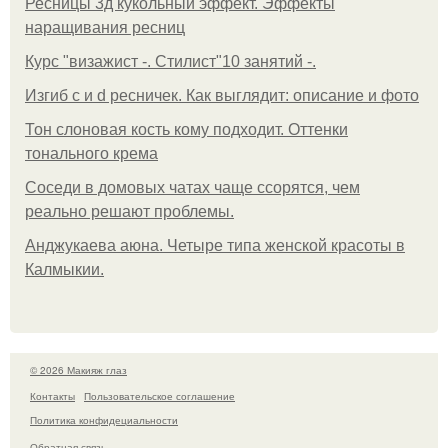
Ресницы 3д кукольный эффект. Эффекты
наращивания ресниц
Курс "визажист -. Стилист"10 занятий -.
Изгиб c и d ресничек. Как выглядит: описание и фото
Тон слоновая кость кому подходит. Оттенки
тонального крема
Соседи в домовых чатах чаще ссорятся, чем
реально решают проблемы.
Анджукаева аюна. Четыре типа женской красоты в
Калмыкии.
© 2026 Макияж глаз
Контакты
Пользовательское соглашение
Политика конфидециальности
Обратная связь