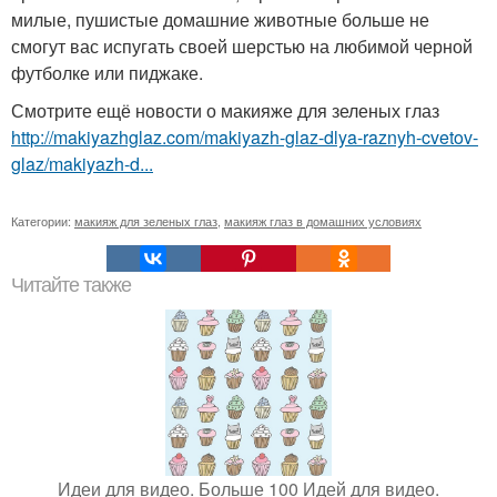
милые, пушистые домашние животные больше не
смогут вас испугать своей шерстью на любимой черной
футболке или пиджаке.
Смотрите ещё новости о макияже для зеленых глаз
http://makiyazhglaz.com/makiyazh-glaz-dlya-raznyh-cvetov-
glaz/makiyazh-d...
Категории:
макияж для зеленых глаз
,
макияж глаз в домашних условиях
Читайте также
Идеи для видео. Больше 100 Идей для видео.