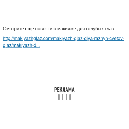
Смотрите ещё новости о макияже для голубых глаз
http://makiyazhglaz.com/makiyazh-glaz-dlya-raznyh-cvetov-
glaz/makiyazh-d...