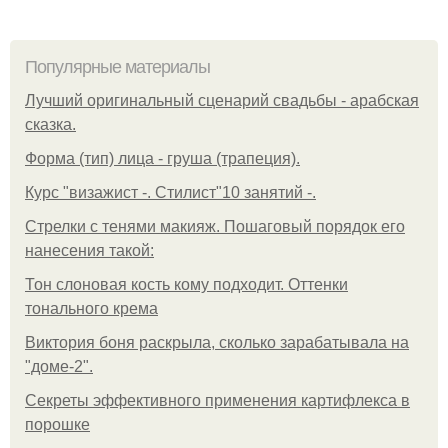
Популярные материалы
Лучший оригинальный сценарий свадьбы - арабская
сказка.
Форма (тип) лица - груша (трапеция).
Курс "визажист -. Стилист"10 занятий -.
Стрелки с тенями макияж. Пошаговый порядок его
нанесения такой:
Тон слоновая кость кому подходит. Оттенки
тонального крема
Виктория боня раскрыла, сколько зарабатывала на
"доме-2".
Секреты эффективного применения картифлекса в
порошке