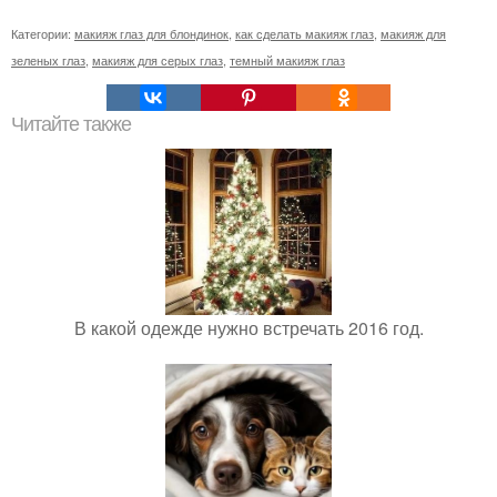
Категории:
макияж глаз для блондинок
,
как сделать макияж глаз
,
макияж для
зеленых глаз
,
макияж для серых глаз
,
темный макияж глаз
Читайте также
В какой одежде нужно встречать 2016 год.