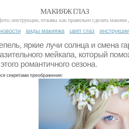
МАКИЯЖ ГЛАЗ
фото, инструкции, отзывы. как правильно сделать макияж д
новости
виды макияжа
цвет глаз
инструкци
епель, яркие лучи солнца и смена г
азительного мейкапа, который помо
 этого романтичного сезона.
ся секретами преображения: