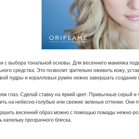
ни с выбора тональной основы. Для весеннего макияжа подо
ьного средства. Это позволит зрительно оживить кожу, уст
вой пудры и коралловых румян нежно завершать создание 
ияж глаз. Сделай ставку на яркий цвет. Привычные серый 
ить на небесно-голубые или свежие зеленые оттенки. Они п
ершить весенний образ можно с помощью помады нежно-роз
ь капельку прозрачного блеска.