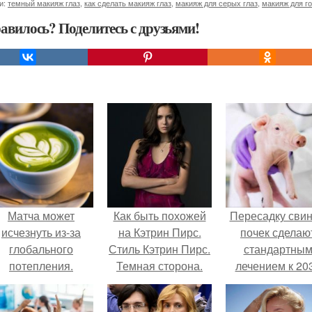
и:
темный макияж глаз
,
как сделать макияж глаз
,
макияж для серых глаз
,
макияж для г
авилось? Поделитесь с друзьями!
Матча может
Как быть похожей
Пересадку сви
исчезнуть из-за
на Кэтрин Пирс.
почек сделаю
глобального
Стиль Кэтрин Пирс.
стандартны
потепления.
Темная сторона.
лечением к 20
году в Японии