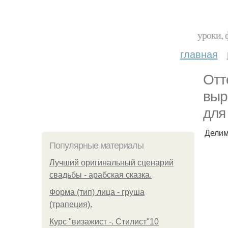
уроки, 
главная
Отт
выр
для
Делим
Популярные материалы
Лучший оригинальный сценарий
свадьбы - арабская сказка.
Форма (тип) лица - груша
(трапеция).
Курс "визажист -. Стилист"10