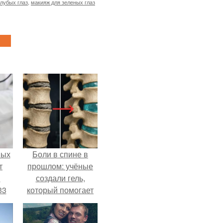
олубых глаз
,
макияж для зеленых глаз
ных
Боли в спине в
т
прошлом: учёные
м
создали гель,
33
который помогает
.
восстанавливать
межпозвоночные