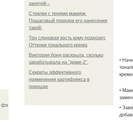
занятий -.
Стрелки с тенями макияж.
Пошаговый порядок его нанесения
такой:
Тон слоновая кость кому подходит.
Оттенки тонального крема
Виктория боня раскрыла, сколько
• Нач
зарабатывала на "доме-2".
тонал
Секреты эффективного
кремо
применения картифлекса в
порошке
• Мак
замен
⇦
• Зав
добав