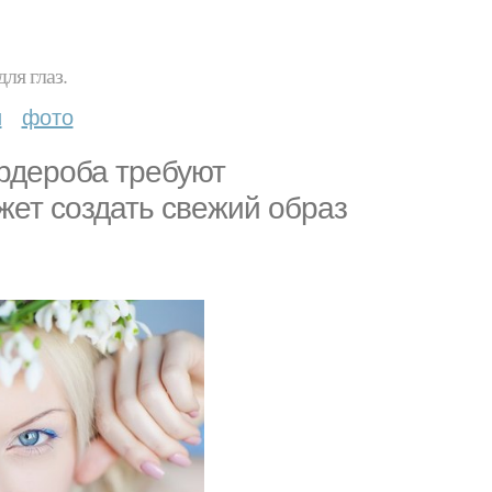
ля глаз.
и
фото
ардероба требуют
жет создать свежий образ