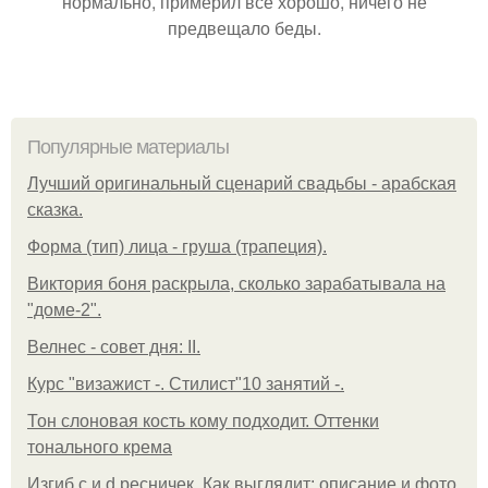
нормально, примерил все хорошо, ничего не
предвещало беды.
Популярные материалы
Лучший оригинальный сценарий свадьбы - арабская
сказка.
Форма (тип) лица - груша (трапеция).
Виктория боня раскрыла, сколько зарабатывала на
"доме-2".
Велнес - совет дня: II.
Курс "визажист -. Стилист"10 занятий -.
Тон слоновая кость кому подходит. Оттенки
тонального крема
Изгиб c и d ресничек. Как выглядит: описание и фото