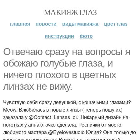
МАКИЯЖ ГЛАЗ
главная
новости
виды макияжа
цвет глаз
инструкции
фото
Отвечаю сразу на вопросы я
обожаю голубые глаза, и
ничего плохого в цветных
линзах не вижу.
Чувствую себя сразу девушкой, с кошачьими глазами?
Meow. Влюбилась в новые линзы ( теперь ношу их)
заказала у @Contact_Lenses_di. Шикарный дизайн на
ноготках у аннаключко сделала. Реснички от моего
любимого мастера @Eyelovestudio Юлия? Она только до
конца июня принимает! Возможно, даже нет мест?