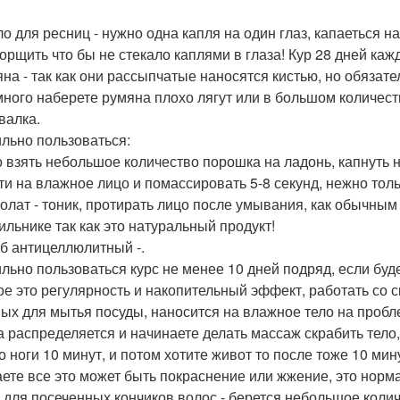
ло для ресниц - нужно одна капля на один глаз, капаеться на
орщить что бы не стекало каплями в глаза! Кур 28 дней ка
яна - так как они рассыпчатые наносятся кистью, но обязате
много наберете румяна плохо лягут или в большом количест
валка.
льно пользоваться:
 взять небольшое количество порошка на ладонь, капнуть н
ти на влажное лицо и помассировать 5-8 секунд, нежно толь
ролат - тоник, протирать лицо после умывания, как обычным
ильнике так как это натуральный продукт!
аб антицеллюлитный -.
льно пользоваться курс не менее 10 дней подряд, если буде
ое это регулярность и накопительный эффект, работать со
ых для мытья посуды, наносится на влажное тело на пробл
а распределяется и начинаете делать массаж скрабить тело,
то ноги 10 минут, и потом хотите живот то после тоже 10 ми
ете все это может быть покраснение или жжение, это норма
к для посеченных кончиков волос - берется небольшое колич