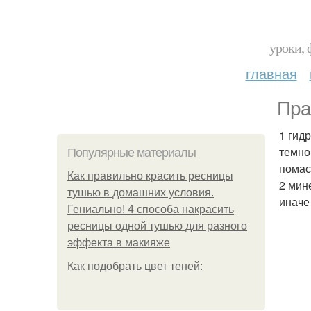
уроки, 
главная
Пра
1 гид
темно
Популярные материалы
помас
Как правильно красить ресницы
2 мин
тушью в домашних условия.
иначе
Гениально! 4 способа накрасить
ресницы одной тушью для разного
эффекта в макияже
Как подобрать цвет теней: