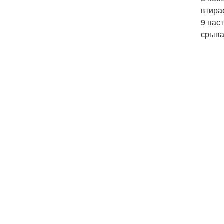
втира
9 пас
срыва