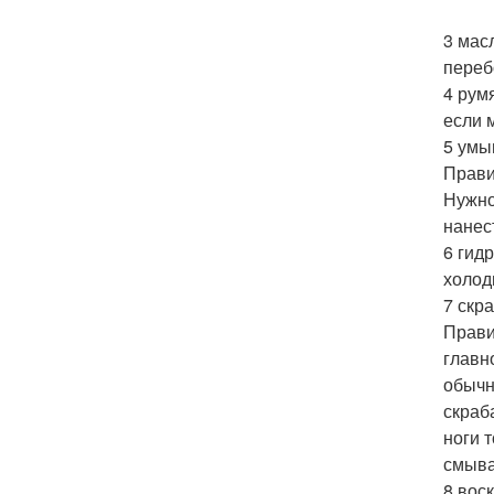
3 мас
переб
4 рум
если 
5 умы
Прави
Нужно
нанес
6 гид
холод
7 скр
Прави
главн
обычн
скраб
ноги 
смыва
8 вос