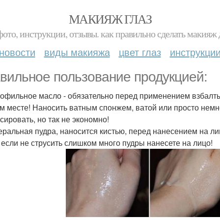
МАКИЯЖ ГЛАЗ
фото, инструкции, отзывы. как правильно сделать макияж д
новости
виды макияжа
цвет глаз
инструкци
вильное пользование продукцией:
рофильное масло - обязательно перед применением взбалты
м месте! Наносить ватным спонжем, ватой или просто немно
сировать, но так не экономно!
еральная пудра, наносится кистью, перед нанесением на ли
 если не струсить слишком много пудры нанесете на лицо!