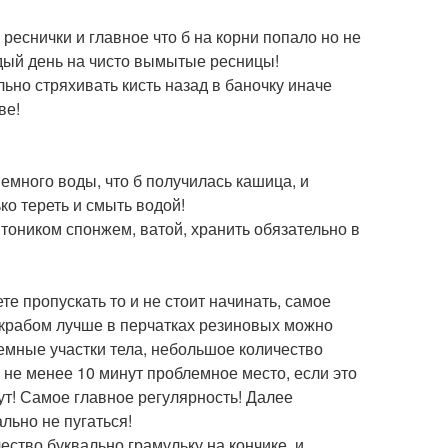
 реснички и главное что б на корни попало но не
ждый день на чисто вымытые ресницы!
льно стряхивать кисть назад в баночку иначе
ве!
емного воды, что б получилась кашица, и
ко тереть и смыть водой!
 тоником спонжем, ватой, хранить обязательно в
те пропускать то и не стоит начинать, самое
 скрабом лучше в перчатках резиновых можно
емные участки тела, небольшое количество
 не менее 10 минут проблемное место, если это
нут! Самое главное регулярность! Далее
льно не пугаться!
ество буквально грамульку на кончике, и