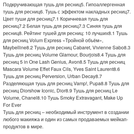
Подкручивающая тушь для ресниц5. Гипоаллергенная
тушь для ресниц6. Тушь с эффектом накладных ресниц7.
Цвет туши для ресниц7.1 Коричневая тушь для
ресниц7.2 Белая тушь для ресниц7.3 Синяя тушь для
ресниц8. Рейтинг тушей для ресниц: 10 лучших8.1 Тушь
для ресниц Volum Express «Тройной объём»,
Maybelline8.2 Тушь для ресниц Cabaret, Vivienne Sabo8.3
Тушь для ресниц Volume Glamour, Bourjois8.4 Тушь для
ресниц 5 in One Lash Genius, Avon8.5 Тушь для ресниц
Mascara Volume Effet Faux Cils, Yves Saint Laurent8.6
Тушь для ресниц Perversion, Urban Decay8.7
Разделяющая тушь для ресниц Vamp!, Pupa8.8 Тушь для
ресниц Diorshow Iconic, Dior8.9 Тушь для ресниц Le
Volume, Chanel8.10 Тушь Smoky Extravagant, Make Up
For Ever
Тушь для ресниц – необходимый инструмент в создании
любого макияжа и один из самых продаваемых мейкап-
продуктов в мире.