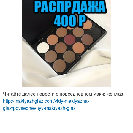
Читайте далее новости о повседневном макияже глаз
http://makiyazhglaz.com/vidy-makiyazha-
glaz/povsednevnyy-makiyazh-glaz