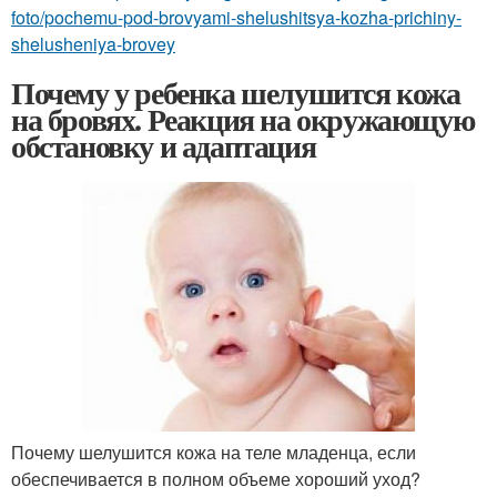
foto/pochemu-pod-brovyami-shelushitsya-kozha-prichiny-
shelusheniya-brovey
Почему у ребенка шелушится кожа
на бровях. Реакция на окружающую
обстановку и адаптация
Почему шелушится кожа на теле младенца, если
обеспечивается в полном объеме хороший уход?