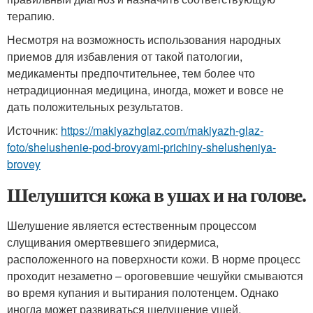
терапию.
Несмотря на возможность использования народных
приемов для избавления от такой патологии,
медикаменты предпочтительнее, тем более что
нетрадиционная медицина, иногда, может и вовсе не
дать положительных результатов.
Источник:
https://makiyazhglaz.com/makiyazh-glaz-
foto/shelushenie-pod-brovyami-prichiny-shelusheniya-
brovey
Шелушится кожа в ушах и на голове.
Шелушение является естественным процессом
слущивания омертвевшего эпидермиса,
расположенного на поверхности кожи. В норме процесс
проходит незаметно – ороговевшие чешуйки смываются
во время купания и вытирания полотенцем. Однако
иногда может развиваться шелушение ушей.