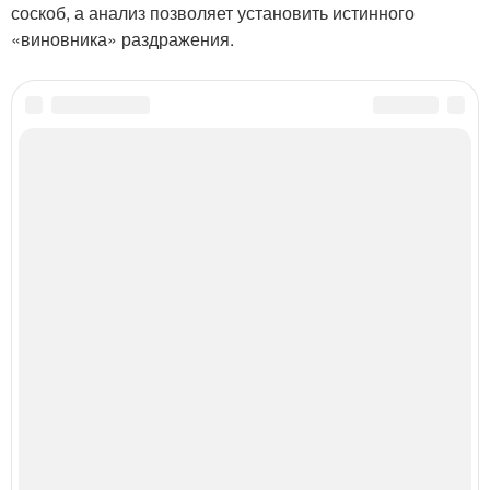
соскоб, а анализ позволяет установить истинного
«виновника» раздражения.
Категории:
Кожа под бровями
,
Кожи на лице
,
Сопутствующие симптомы
,
Кожа в
ушах
,
Шелушение в ушах
,
Кожа на бровях
,
Реакция на окружающую обстановку
Читайте также
50 причин почему ты моя лучшая подруга оформление.
100 причин, почему ты моя лучшая подруга.