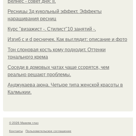
Велнес - совет дня: II.
Ресницы 3д кукольный эффект. Эффекты
наращивания ресниц
Курс "визажист -. Стилист"10 занятий -.
Изгиб c и d ресничек. Как выглядит: описание и фото
Тон слоновая кость кому подходит. Оттенки
тонального крема
Соседи в домовых чатах чаще ссорятся, чем
реально решают проблемы.
Анджукаева аюна. Четыре типа женской красоты в
Калмыкии.
© 2026 Макияж глаз
Контакты
Пользовательское соглашение