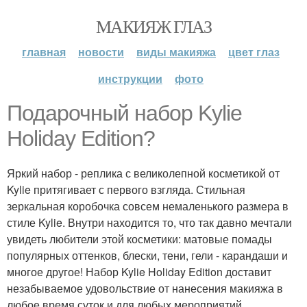
МАКИЯЖ ГЛАЗ
главная
новости
виды макияжа
цвет глаз
инструкции
фото
Подарочный набор Kylie
Holiday Edition?
Яркий набор - реплика с великолепной косметикой от
Kylie притягивает с первого взгляда. Стильная
зеркальная коробочка совсем немаленького размера в
стиле Kylie. Внутри находится то, что так давно мечтали
увидеть любители этой косметики: матовые помады
популярных оттенков, блески, тени, гели - карандаши и
многое другое! Набор Kylie Holiday Edition доставит
незабываемое удовольствие от нанесения макияжа в
любое время суток и для любых мероприятий