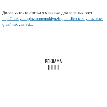
Далее читайте статьи о макияже для зеленых глаз
http://makiyazhglaz.com/makiyazh-glaz-dlya-raznyh-cvetov-
glaz/makiyazh-d...