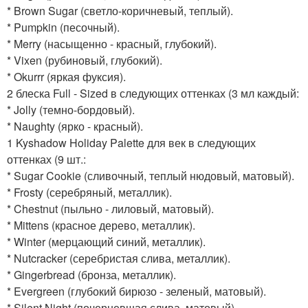
* Brown Sugar (светло-коричневый, теплый).
* Pumpkin (песочный).
* Merry (насыщенно - красный, глубокий).
* Vixen (рубиновый, глубокий).
* Okurrr (яркая фуксия).
2 блеска Full - Sized в следующих оттенках (3 мл каждый:
* Jolly (темно-бордовый).
* Naughty (ярко - красный).
1 Kyshadow Holiday Palette для век в следующих
оттенках (9 шт.:
* Sugar Cookie (сливочный, теплый нюдовый, матовый).
* Frosty (серебряный, металлик).
* Chestnut (пыльно - лиловый, матовый).
* Mittens (красное дерево, металлик).
* Winter (мерцающий синий, металлик).
* Nutcracker (серебристая слива, металлик).
* Gingerbread (бронза, металлик).
* Evergreen (глубокий бирюзо - зеленый, матовый).
* Silent Night (почерневшая слива, матовый).