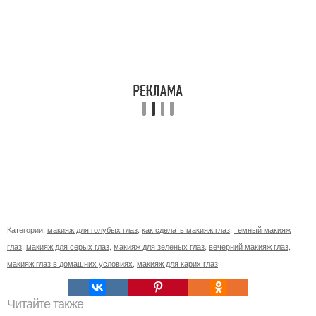
Категории:
макияж для голубых глаз
,
как сделать макияж глаз
,
темный макияж
глаз
,
макияж для серых глаз
,
макияж для зеленых глаз
,
вечерний макияж глаз
,
макияж глаз в домашних условиях
,
макияж для карих глаз
Читайте также