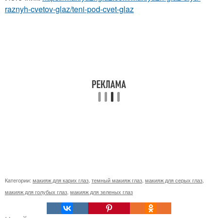
raznyh-cvetov-glaz/teni-pod-cvet-glaz
Категории:
макияж для карих глаз
,
темный макияж глаз
,
макияж для серых глаз
,
макияж для голубых глаз
,
макияж для зеленых глаз