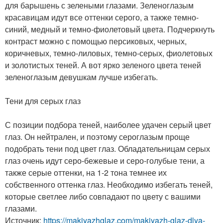
для барышень с зелеными глазами. Зеленоглазым
красавицам идут все оттенки серого, а также темно-
синий, медный и темно-фиолетовый цвета. Подчеркнуть
контраст можно с помощью персиковых, черных,
коричневых, темно-лиловых, темно-серых, фиолетовых
и золотистых теней. А вот ярко зеленого цвета теней
зеленоглазым девушкам лучше избегать.
Тени для серых глаз
С позиции подбора теней, наиболее удачен серый цвет
глаз. Он нейтрален, и поэтому сероглазым проще
подобрать тени под цвет глаз. Обладательницам серых
глаз очень идут серо-бежевые и серо-голубые тени, а
также серые оттенки, на 1-2 тона темнее их
собственного оттенка глаз. Необходимо избегать теней,
которые светлее либо совпадают по цвету с вашими
глазами.
Источник:
https://makiyazhglaz.com/makiyazh-glaz-dlya-