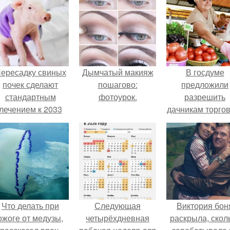
ересадку свиных
Дымчатый макияж
В госдуме
почек сделают
пошагово:
предложили
стандартным
фотоурок.
разрешить
лечением к 2033
дачникам торго
году в Японии.
своей
сельхозпродукц
в людных мест
Что делать при
Следующая
Виктория бон
ожоге от медузы,
четырёхдневная
раскрыла, скол