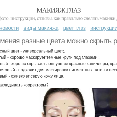
МАКИЯЖ ГЛАЗ
фото, инструкции, отзывы. как правильно сделать макияж д
новости
виды макияжа
цвет глаз
инструкци
меняя разные цвета можно скрыть 
есный цвет - универсальный цвет;.
тый - хорошо маскирует темные круги под глазами;.
еный - хорошо скрывает лопнувшие красные капилляры, кр
летовый - подходит для маскировки пигментных пятен и вес
овый - оживляет серую кожу лица.
акладывать корректоры?