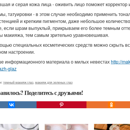
авшая и серая кожа лица - оживить лицо поможет корректор 
мы, татуировки - в этом случае необходимо применить тонал
стенцией и крепким пигментом, даже небольшое количеств
е, если шрам выпуклый, прикрываем его более темным оттен
ы макияжа, тем самым зрительно уравновешивая.
ощью специальных косметических средств можно скрыть все
ном настроении.
е информационного материала о милых невестах
http://m
azh-glaz
и:
темный макияж глаз
,
макияж для зеленых глаз
авилось? Поделитесь с друзьями!