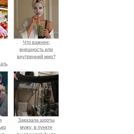
Что важнее:
внешность или
внутренний мир?
вать
ией
ах.
я
Заказала шорты
ько
мужу, в пункте