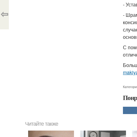
- Уст
⇦
- Шра
конси
случа
основ
С пом
отлич
Больш
makiy
Категори
Понр
Читайте также