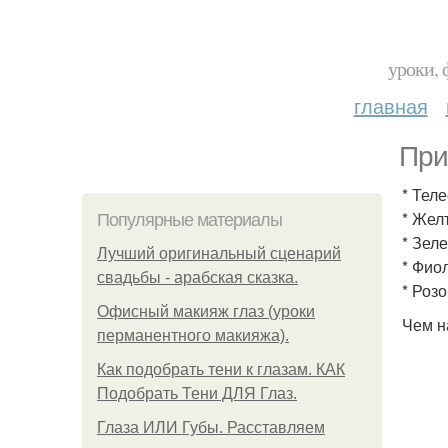
уроки, 
главная
При
* Тел
* Жел
Популярные материалы
* Зел
Лучший оригинальный сценарий
* Фио
свадьбы - арабская сказка.
* Роз
Офисный макияж глаз (уроки
Чем н
перманентного макияжа).
Как подобрать тени к глазам. КАК
Подобрать Тени ДЛЯ Глаз.
Глаза ИЛИ Губы. Расставляем