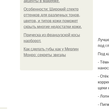
акценты в макияже.
Особенности: Широкий спектр
оттенков для различных тонов,
цветов, и типов кожи поможет
скрыть многие недостатки кожи.
Прическа из французской косы
Лучше
наоборот.
под г
Как сделать губы как у Мерлин
Под к
Монро: секреты звезды
- Тём
нанос
- Отё
корре
щеки 
- Лоп
- Пиг