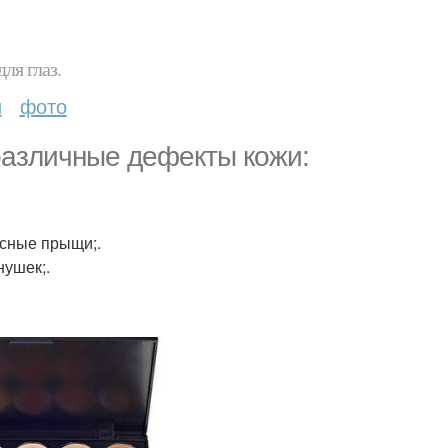
ля глаз.
и
фото
различные дефекты кожи:
асные прыщи;.
нушек;.