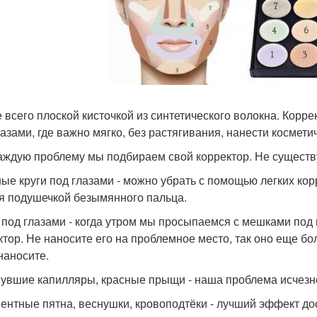
 всего плоской кисточкой из синтетического волокна. Корр
лазами, где важно мягко, без растягивания, нанести космети
аждую проблему мы подбираем свой корректор. Не существу
ные круги под глазами - можно убрать с помощью легких кор
я подушечкой безымянного пальца.
к под глазами - когда утром мы просыпаемся с мешками под
ктор. Не наносите его на проблемное место, так оно еще бо
наносите.
нувшие капилляры, красные прыщи - наша проблема исчезне
ментные пятна, веснушки, кровоподтёки - лучший эффект д