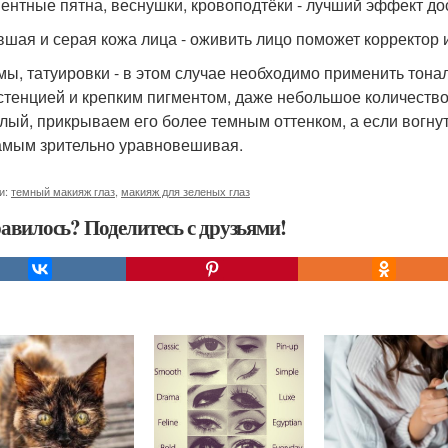
ментные пятна, веснушки, кровоподтёки - лучший эффект д
авшая и серая кожа лица - оживить лицо поможет корректор 
мы, татуировки - в этом случае необходимо применить тонал
стенцией и крепким пигментом, даже небольшое количеств
лый, прикрываем его более темным оттенком, а если вогнут
амым зрительно уравновешивая.
и:
темный макияж глаз
,
макияж для зеленых глаз
авилось? Поделитесь с друзьями!