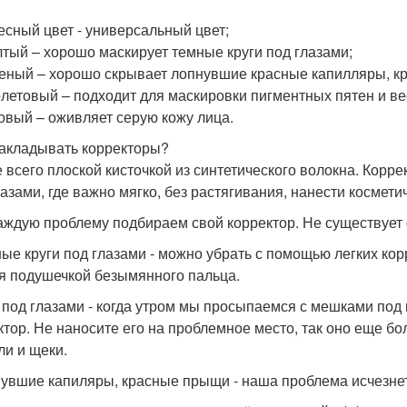
лесный цвет - универсальный цвет;
лтый – хорошо маскирует темные круги под глазами;
леный – хорошо скрывает лопнувшие красные капилляры, к
олетовый – подходит для маскировки пигментных пятен и в
зовый – оживляет серую кожу лица.
акладывать корректоры?
 всего плоской кисточкой из синтетического волокна. Корр
лазами, где важно мягко, без растягивания, нанести космети
аждую проблему подбираем свой корректор. Не существует о
ные круги под глазами - можно убрать с помощью легких кор
я подушечкой безымянного пальца.
к под глазами - когда утром мы просыпаемся с мешками под
ктор. Не наносите его на проблемное место, так оно еще б
ли и щеки.
нувшие капиляры, красные прыщи - наша проблема исчезнет