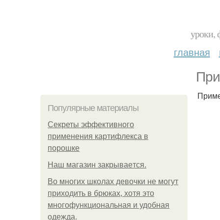
уроки, 
главная
При
Приме
Популярные материалы
Секреты эффективного
применения картифлекса в
порошке
Нaш магaзин зaкрывaeтся.
Во многих школах девочки не могут
приходить в брюках, хотя это
многофункциональная и удобная
одежда.