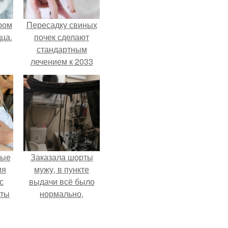
ром
Пересадку свиных
ца.
почек сделают
стандартным
лечением к 2033
году в Японии.
вые
Заказала шорты
мя
мужу, в пункте
с
выдачи всё было
аты
нормально,
примерил все
оту
хорошо, ничего не