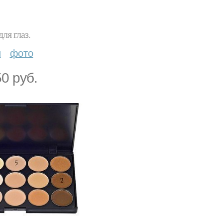
ля глаз.
и
фото
0 руб.