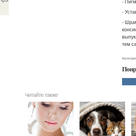
- Пиг
- Уст
- Шра
конси
выпук
тем с
Категори
Понр
Читайте также