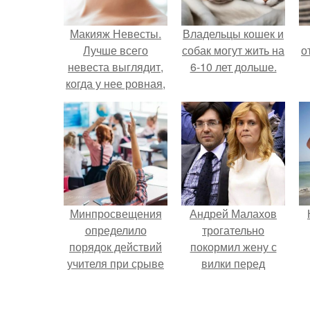
Макияж Невесты.
Владельцы кошек и
Лучше всего
собак могут жить на
о
невеста выглядит,
6-10 лет дольше.
когда у нее ровная,
естественно
выглядящая кожа.
Минпросвещения
Андрей Малахов
определило
трогательно
порядок действий
покормил жену с
учителя при срыве
вилки перед
урока.
камерой, вызвав
умиление у