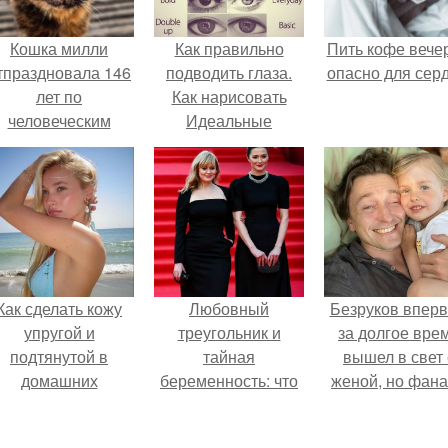
Кошка милли
Как правильно
Пить кофе вече
тпраздновала 146
подводить глаза.
опасно для серд
лет по
Как нарисовать
человеческим
Идеальные
Меркам и
Стрелки под форму
претендует на
глаз.
звание самой
старой в мире.
Как сделать кожу
Любовный
Безруков впер
упругой и
треугольник и
за долгое вре
подтянутой в
тайная
вышел в свет 
домашних
беременность: что
женой, но фан
условиях?
скрывает
не оценили
наследница Никиты
скромную крас