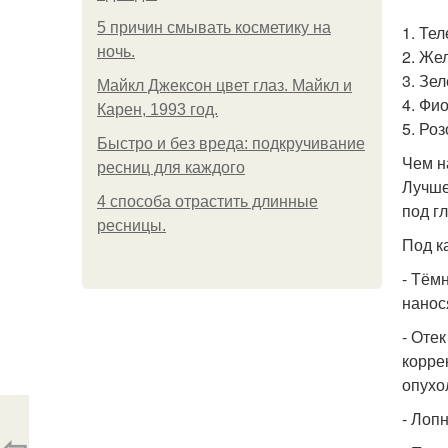
5 причин смывать косметику на
1. Те
ночь.
2. Же
3. Зе
Майкл Джексон цвет глаз. Майкл и
4. Фи
Карен, 1993 год.
5. Ро
Быстро и без вреда: подкручивание
Чем н
ресниц для каждого
Лучше
4 способа отрастить длинные
под г
ресницы.
Под к
- Тём
нанос
- Оте
корре
опухо
- Лоп
⇦