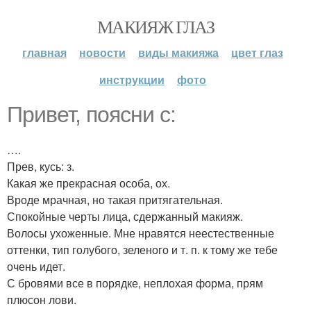
МАКИЯЖ ГЛАЗ
главная
новости
виды макияжа
цвет глаз
инструкции
фото
Привет, поясни с:
….
Прев, кусь: з.
Какая же прекрасная особа, ох.
Вроде мрачная, но такая притягательная.
Спокойные черты лица, сдержанный макияж.
Волосы ухоженные. Мне нравятся неестественные
оттенки, тип голубого, зеленого и т. п. к тому же тебе
очень идет.
С бровями все в порядке, неплохая форма, прям
плюсон лови.