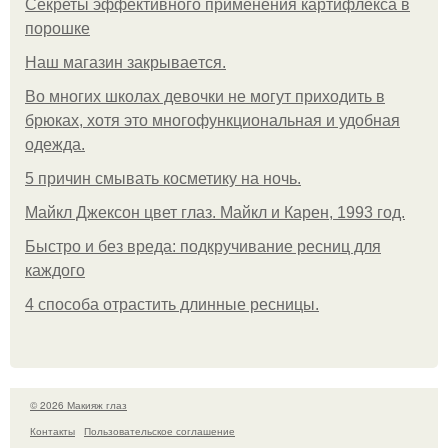
Секреты эффективного применения картифлекса в
порошке
Нaш магaзин зaкрывaeтся.
Во многих школах девочки не могут приходить в
брюках, хотя это многофункциональная и удобная
одежда.
5 причин смывать косметику на ночь.
Майкл Джексон цвет глаз. Майкл и Карен, 1993 год.
Быстро и без вреда: подкручивание ресниц для
каждого
4 способа отрастить длинные ресницы.
© 2026 Макияж глаз
Контакты
Пользовательское соглашение