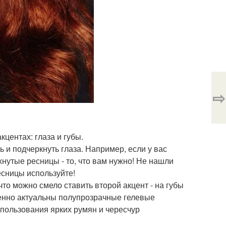
⇨
центах: глаза и губы.
и подчеркнуть глаза. Например, если у вас
нутые ресницы - то, что вам нужно! Не нашли
есницы используйте!
что можно смело ставить второй акцент - на губы
бенно актуальны полупрозрачные гелевые
 использования ярких румян и чересчур