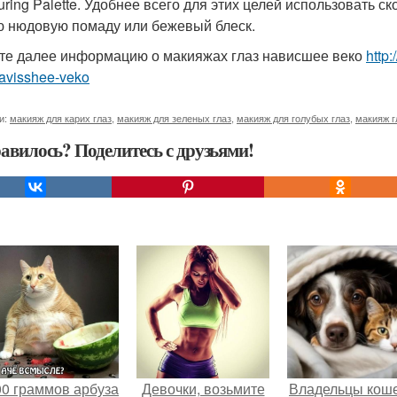
uring Palette. Удобнее всего для этих целей использовать с
ю нюдовую помаду или бежевый блеск.
те далее информацию о макияжах глаз нависшее веко
http
navisshee-veko
и:
макияж для карих глаз
,
макияж для зеленых глаз
,
макияж для голубых глаз
,
макияж г
авилось? Поделитесь с друзьями!
00 граммов арбуза
Девочки, возьмите
Владельцы коше