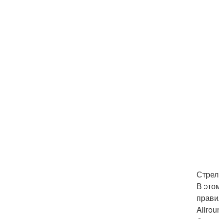
Стрел
В это
прави
Allro