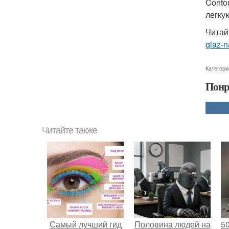
Conto
легку
Читай
glaz-
Категори
Понр
Читайте также
Самый лучший гид
Половина людей на
5