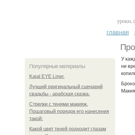
уроки, 
главная
Про
У каж
ни вр
Популярные материалы
копил
Kajal EYE Liner.
Бронз
Лучший оригинальный сценарий
Макия
свадьбы - арабская сказка.
Стрелки с тенями макияж.
Пошаговый порядок его нанесения
такой:
Какой цвет теней подходит глазам