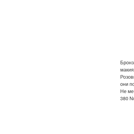
Бронз
макия
Розов
они п
Не ме
380 Nu