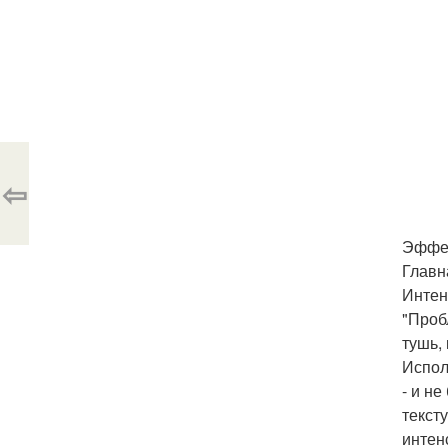
⇦
Эффек
Главн
Интен
"Проб
тушь,
Испол
- и н
тексту
интен