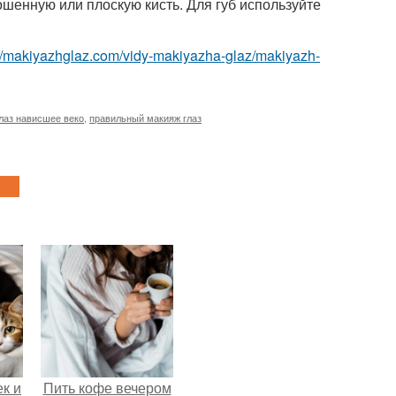
кошенную или плоскую кисть. Для губ используйте
://makiyazhglaz.com/vidy-makiyazha-glaz/makiyazh-
лаз нависшее веко
,
правильный макияж глаз
к и
Пить кофе вечером