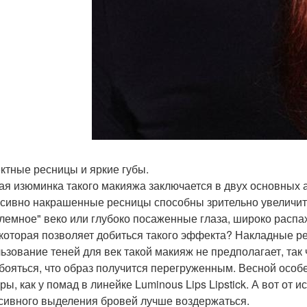
тные ресницы и яркие губы.
ая изюминка такого макияжа заключается в двух основных ак
сивно накрашенные ресницы способны зрительно увеличить 
лемное" веко или глубоко посаженные глаза, широко распах
 которая позволяет добиться такого эффекта? Накладные р
ьзование теней для век такой макияж не предполагает, так 
е бояться, что образ получится перегруженным. Весной осо
ры, как у помад в линейке Luminous Lips Lipstick. А вот от
сивного выделения бровей лучше воздержаться.