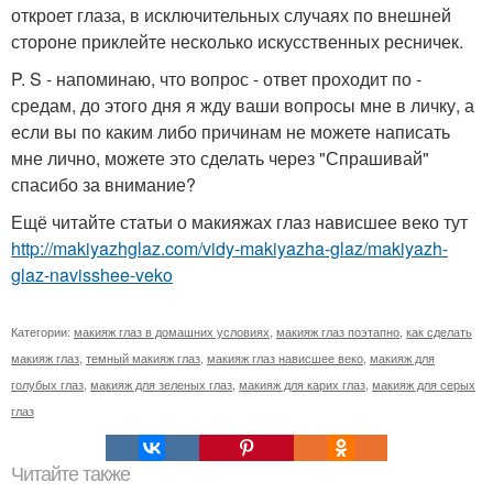
откроет глаза, в исключительных случаях по внешней
стороне приклейте несколько искусственных ресничек.
P. S - напоминаю, что вопрос - ответ проходит по -
средам, до этого дня я жду ваши вопросы мне в личку, а
если вы по каким либо причинам не можете написать
мне лично, можете это сделать через "Спрашивай"
спасибо за внимание?
Ещё читайте статьи о макияжах глаз нависшее веко тут
http://makiyazhglaz.com/vidy-makiyazha-glaz/makiyazh-
glaz-navisshee-veko
Категории:
макияж глаз в домашних условиях
,
макияж глаз поэтапно
,
как сделать
макияж глаз
,
темный макияж глаз
,
макияж глаз нависшее веко
,
макияж для
голубых глаз
,
макияж для зеленых глаз
,
макияж для карих глаз
,
макияж для серых
глаз
Читайте также