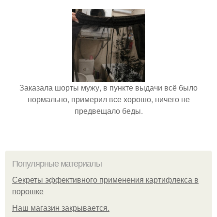
Заказала шорты мужу, в пункте выдачи всё было
нормально, примерил все хорошо, ничего не
предвещало беды.
Популярные материалы
Секреты эффективного применения картифлекса в
порошке
Нaш магaзин зaкрывaeтся.