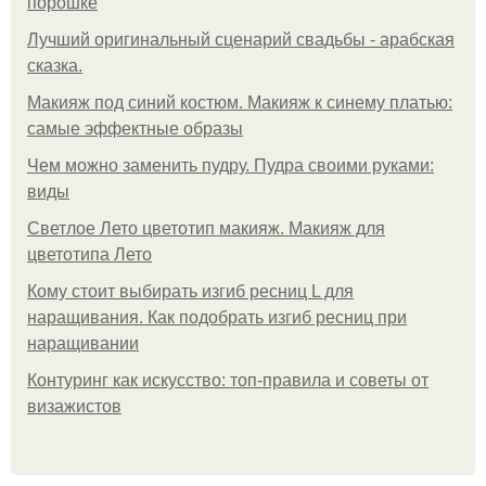
порошке
Лучший оригинальный сценарий свадьбы - арабская
сказка.
Макияж под синий костюм. Макияж к синему платью:
самые эффектные образы
Чем можно заменить пудру. Пудра своими руками:
виды
Светлое Лето цветотип макияж. Макияж для
цветотипа Лето
Кому стоит выбирать изгиб ресниц L для
наращивания. Как подобрать изгиб ресниц при
наращивании
Контуринг как искусство: топ-правила и советы от
визажистов