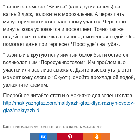
* капните немного "Визина" (или других капель) на
ватный диск, положите в морозильник. А через пять
минут приложите к воспаленному участку. Через три
минуты кожа успокоится и посветлеет. Точно так же
подействует и таблетка аспирина, смоченная водой. Она
помогает даже при герпесе ( "Простуде") на губах.
* взбитый в крутую пену яичный белок был и остается
великолепным "Поросуживателем". Им проблемные
участки или все лицо смажьте. Дайте высохнуть (в этот
момент кожу словно "Скует"), смойте прохладной водой,
увлажните кремом.
Подробнее читайте статьи о макияже для зеленых глаз
http://makiyazhglaz.com/makiyazh-glaz-dlya-raznyh-cvetov-
glaz/makiyazh-d...
Категории:
макияж для зеленых глаз
,
как сделать макияж глаз