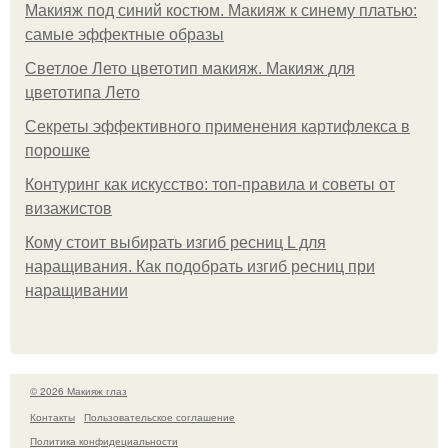
Макияж под синий костюм. Макияж к синему платью:
самые эффектные образы
Светлое Лето цветотип макияж. Макияж для
цветотипа Лето
Секреты эффективного применения картифлекса в
порошке
Контуринг как искусство: топ-правила и советы от
визажистов
Кому стоит выбирать изгиб ресниц L для
наращивания. Как подобрать изгиб ресниц при
наращивании
© 2026 Макияж глаз
Контакты
Пользовательское соглашение
Политика конфидециальности