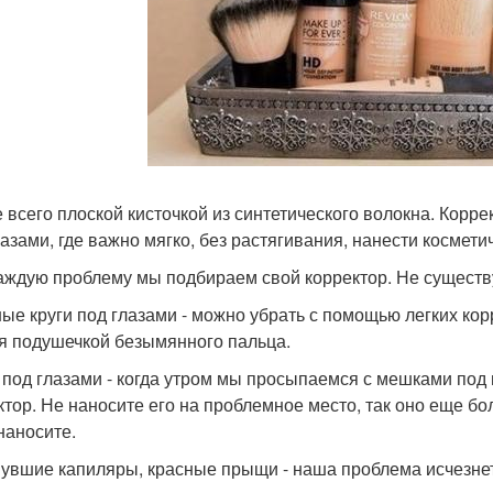
 всего плоской кисточкой из синтетического волокна. Корр
лазами, где важно мягко, без растягивания, нанести космети
аждую проблему мы подбираем свой корректор. Не существу
ные круги под глазами - можно убрать с помощью легких кор
я подушечкой безымянного пальца.
к под глазами - когда утром мы просыпаемся с мешками под
ктор. Не наносите его на проблемное место, так оно еще бо
наносите.
нувшие капиляры, красные прыщи - наша проблема исчезнет