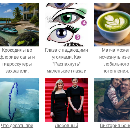
Крокодилы во
Глаза с падающими
Матча может
флориде сапы и
уголками. Как
исчезнуть из-
гидроскутеры
"Распахнуть"
глобального
захватили.
маленькие глаза и
потепления.
поднять
"падающие" уголки.
Что делать при
Любовный
Виктория бон