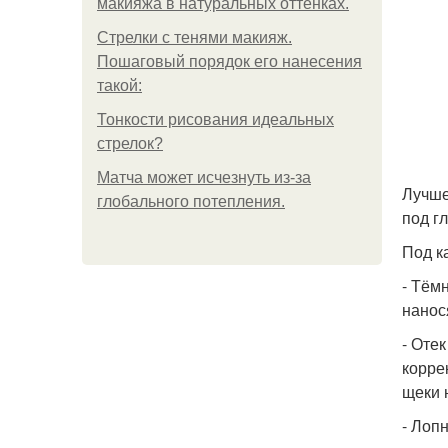
макияжа в натуральных оттенках.
Стрелки с тенями макияж.
Пошаговый порядок его нанесения
такой:
Тонкости рисования идеальных
стрелок?
Матча может исчезнуть из-за
Лучше
глобального потепления.
под г
Под к
- Тём
нанос
- Оте
корре
щеки 
- Лоп