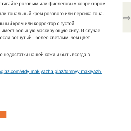
остигайте розовым или фиолетовым корректором.
или тональный крем розового или персика тона.
⇨
ьный крем или корректор с густой
о имеет большую маскирующую силу. В случае
сли вогнутый - более светлым, чем цвет
 недостатки нашей кожи и быть всегда в
zhglaz.com/vidy-makiyazha-glaz/temnyy-makiyazh-