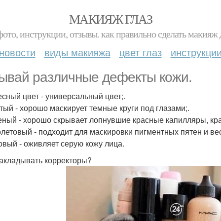
МАКИЯЖ ГЛАЗ
фото, инструкции, отзывы. как правильно сделать макияж д
новости
виды макияжа
цвет глаз
инструкци
ывай различные дефекты кожи.
лесный цвет - универсальный цвет;.
лтый - хорошо маскирует темные круги под глазами;.
леный - хорошо скрывает лопнувшие красные капилляры, кр
олетовый - подходит для маскировки пигментных пятен и ве
зовый - оживляет серую кожу лица.
акладывать корректоры?