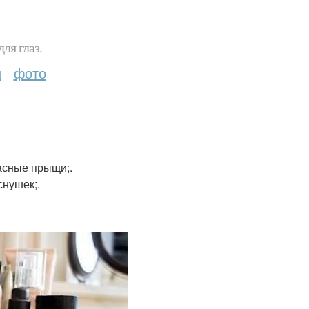
ля глаз.
и
фото
асные прыщи;.
снушек;.