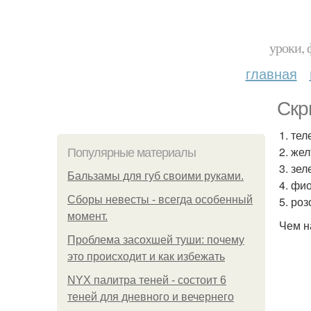
уроки, 
главная
Скр
1. те
2. же
Популярные материалы
3. зе
Бальзамы для губ своими руками.
4. фи
Сборы невесты - всегда особенный
5. ро
момент.
Чем н
Проблема засохшей туши: почему
это происходит и как избежать
NYX палитра теней - состоит 6
теней для дневного и вечернего