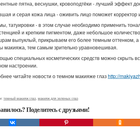
ментные пятна, веснушки, кровоподтёки - лучший эффект д
авшая и серая кожа лица - оживить лицо поможет корректор 
мы, татуировки - в этом случае необходимо применить тонал
стенцией и крепким пигментом, даже небольшое количеств
шрам выпуклый, прикрываем его более темным оттенком, а е
ы макияжа, тем самым зрительно уравновешивая.
ощью специальных косметических средств можно скрыть все
ном настроении.
бнее читайте новости о темном макияже глаз
http://makiya
и:
темный макияж глаз
,
макияж для зеленых глаз
авилось? Поделитесь с друзьями!