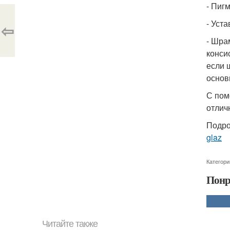
- Пиг
- Уст
⇦
- Шра
конси
если 
основ
С пом
отлич
Подро
glaz
Категори
Понр
Читайте также