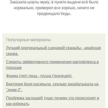
Заказала шорты мужу, в пункте выдачи всё было
нормально, примерил все хорошо, ничего не
предвещало беды.
Популярные материалы
Лучший оригинальный сценарий свадьбы - арабская
сказка.
Секреты эффективного применения картифлекса в
порошке
Форма (тип) лица - груша (трапеция).
Виктория боня раскрыла, сколько зарабатывала на
"доме-2".
Проблема засохшей туши: почему это происходит и
как избежать