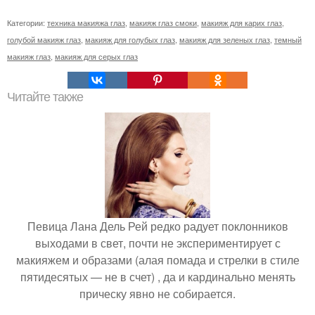
Категории:
техника макияжа глаз
,
макияж глаз смоки
,
макияж для карих глаз
,
голубой макияж глаз
,
макияж для голубых глаз
,
макияж для зеленых глаз
,
темный
макияж глаз
,
макияж для серых глаз
Читайте также
Певица Лана Дель Рей редко радует поклонников
выходами в свет, почти не экспериментирует с
макияжем и образами (алая помада и стрелки в стиле
пятидесятых — не в счет) , да и кардинально менять
прическу явно не собирается.