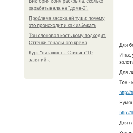
Виктория боня раскрыла, сколько
зарабатывала на "доме-2".
Проблема засохшей туши: почему
это происходит и как избежать
Тон слоновая кость кому подходит.
Оттенки тонального крема
Для б
Курс "визажист -. Стилист"10
Итак, 
занятий -.
золот
Для л
Тон - 
http:/
Румяна
http:/
Для гл
Корич