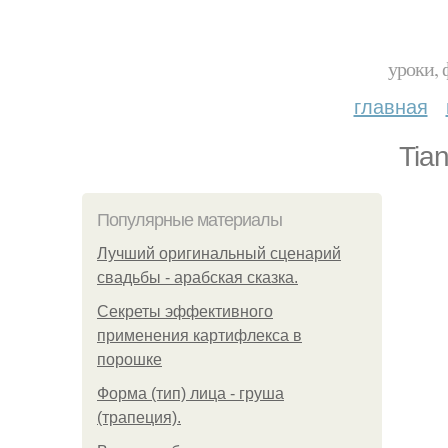
уроки, 
главная
Tia
Популярные материалы
Лучший оригинальный сценарий
свадьбы - арабская сказка.
Секреты эффективного
применения картифлекса в
порошке
Форма (тип) лица - груша
(трапеция).