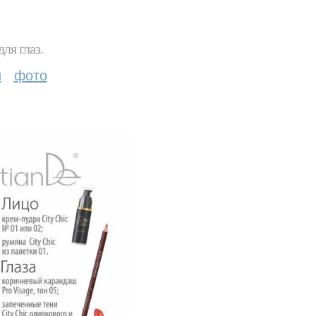
ля глаз.
и
фото