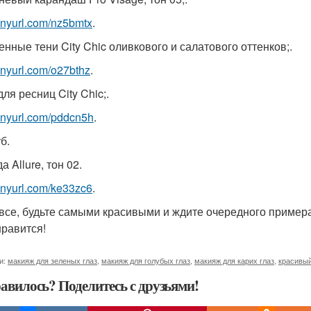
/tinyurl.com/nz5bmtx
.
енные тени City Chic оливкового и салатового оттенков;.
/tinyurl.com/o27bthz
.
ля ресниц City Chic;.
/tinyurl.com/pddcn5h
.
б.
 Allure, тон 02.
/tinyurl.com/ke33zc6
.
 все, будьте самыми красивыми и ждите очередного примера
нравится!
и:
макияж для зеленых глаз
,
макияж для голубых глаз
,
макияж для карих глаз
,
красивый
авилось? Поделитесь с друзьями!