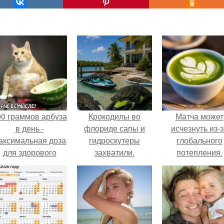
00 граммов арбуза
Крокодилы во
Матча может
в день -
флориде сапы и
исчезнуть из-
аксимальная доза
гидроскутеры
глобального
для здорового
захватили.
потепления.
взрослого,
предупредили
врачи.