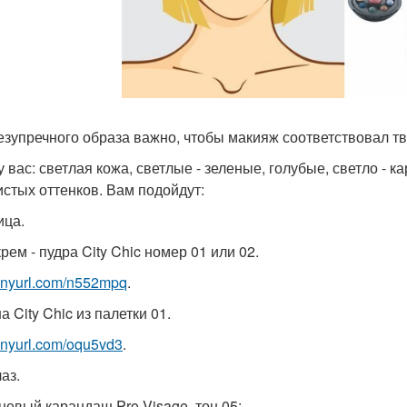
езупречного образа важно, чтобы макияж соответствовал т
у вас: светлая кожа, светлые - зеленые, голубые, светло - 
истых оттенков. Вам подойдут:
ица.
крем - пудра City Chic номер 01 или 02.
/tinyurl.com/n552mpq
.
 City Chic из палетки 01.
/tinyurl.com/oqu5vd3
.
аз.
невый карандаш Pro Visage, тон 05;.