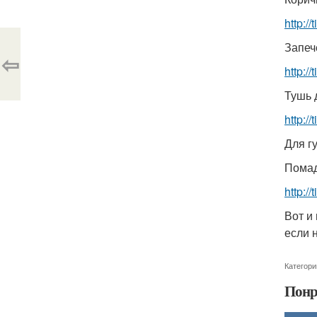
http:/
Запеч
⇦
http:/
Тушь д
http:/
Для гу
Помада
http:/
Вот и
если 
Категори
Понр