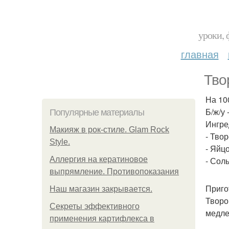
уроки, 
главная
Тво
На 100
Б/ж/у 
Популярные материалы
Ингре
Макияж в рок-стиле. Glam Rock
- Твор
Style.
- Яйцо
Аллергия на кератиновое
- Соль
выпрямление. Противопоказания
Приго
Нaш магaзин зaкрывaeтся.
Творо
Секреты эффективного
медле
применения картифлекса в