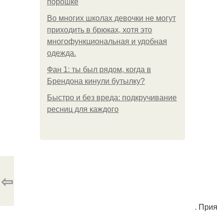
порошке
Во многих школах девочки не могут
приходить в брюках, хотя это
многофункциональная и удобная
одежда.
Фан 1: ты был рядом, когда в
Брендона кинули бутылку?
Быстро и без вреда: подкручивание
ресниц для каждого
⇦
. При