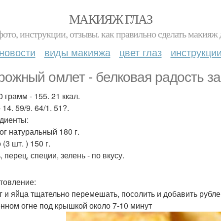
МАКИЯЖ ГЛАЗ
фото, инструкции, отзывы. как правильно сделать макияж д
новости
виды макияжа
цвет глаз
инструкци
рожный омлет - белковая радость за
 грамм - 155. 21 ккал.
- 14. 59/9. 64/1. 51?.
диенты:
ог натуральный 180 г.
 (3 шт. ) 150 г.
, перец, специи, зелень - по вкусу.
товление:
г и яйца тщательно перемешать, посолить и добавить рубл
нном огне под крышкой около 7-10 минут