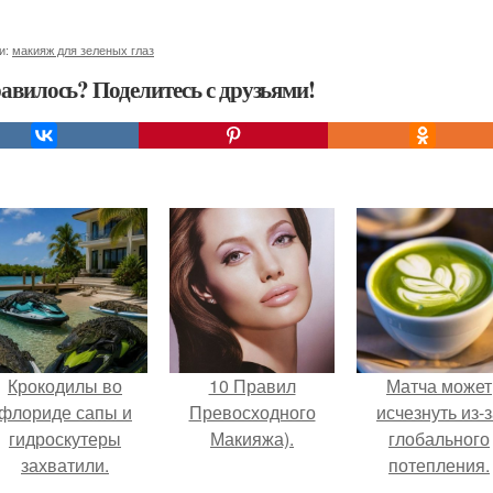
и:
макияж для зеленых глаз
авилось? Поделитесь с друзьями!
Крокодилы во
10 Правил
Матча может
флориде сапы и
Превосходного
исчезнуть из-
гидроскутеры
Макияжа).
глобального
захватили.
потепления.