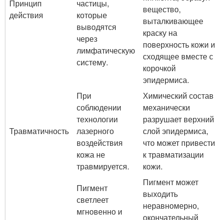
Принцип
частицы,
вещество,
действия
которые
выталкивающее
выводятся
краску на
через
поверхность кожи и
лимфатическую
сходящее вместе с
систему.
корочкой
эпидермиса.
При
Химический состав
соблюдении
механически
технологии
разрушает верхний
Травматичность
лазерного
слой эпидермиса,
воздействия
что может привести
кожа не
к травматизации
травмируется.
кожи.
Пигмент может
Пигмент
выходить
светлеет
неравномерно,
мгновенно и
окончательный