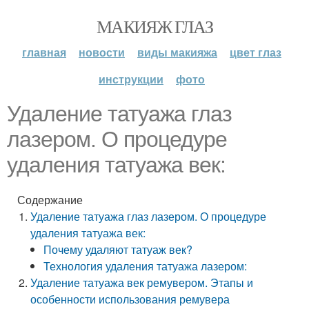
МАКИЯЖ ГЛАЗ
главная
новости
виды макияжа
цвет глаз
инструкции
фото
Удаление татуажа глаз
лазером. О процедуре
удаления татуажа век:
Содержание
Удаление татуажа глаз лазером. О процедуре
удаления татуажа век:
Почему удаляют татуаж век?
Технология удаления татуажа лазером:
Удаление татуажа век ремувером. Этапы и
особенности использования ремувера