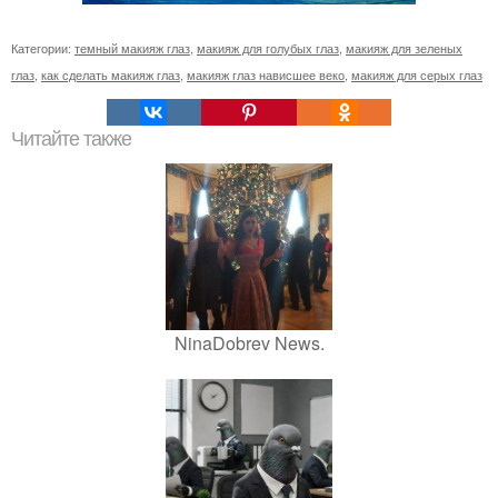
Категории:
темный макияж глаз
,
макияж для голубых глаз
,
макияж для зеленых
глаз
,
как сделать макияж глаз
,
макияж глаз нависшее веко
,
макияж для серых глаз
Читайте также
NinaDobrev News.