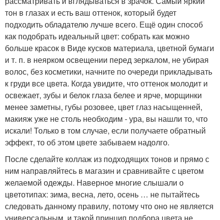
рассматривать и вглядываться в зрачок. Самый яркий
тон в глазах и есть ваш оттенок, который будет
подходить обладателю лучше всего. Ещё один способ
как подобрать идеальный цвет: собрать как можно
больше красок в Виде кусков материала, цветной бумаги
и т. п. в неярком освещении перед зеркалом, не убирая
волос, без косметики, начните по очереди прикладывать
к груди все цвета. Когда увидите, что оттенок молодит и
освежает, зубы и белок глаза белее и ярче, морщинки
менее заметны, губы розовее, цвет глаз насыщенней,
макияж уже не столь необходим - ура, вы нашли то, что
искали! Только в том случае, если получаете обратный
эффект, то об этом цвете забываем надолго.
После сделайте коллаж из подходящих тонов и прямо с
ним направляйтесь в магазин и сравнивайте с цветом
желаемой одежды. Наверное многие слышали о
цветотипах: зима, весна, лето, осень … не пытайтесь
следовать данному правилу, потому что оно не является
универсальным, и такой принцип подбора цвета не