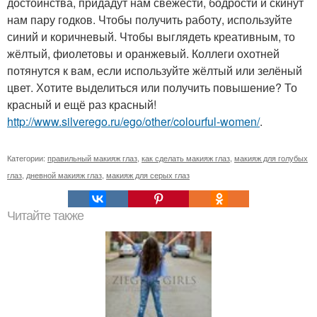
достоинства, придадут нам свежести, бодрости и скинут
нам пару годков. Чтобы получить работу, используйте
синий и коричневый. Чтобы выглядеть креативным, то
жёлтый, фиолетовы и оранжевый. Коллеги охотней
потянутся к вам, если используйте жёлтый или зелёный
цвет. Хотите выделиться или получить повышение? То
красный и ещё раз красный!
http://www.silverego.ru/ego/other/colourful-women/
.
Категории:
правильный макияж глаз
,
как сделать макияж глаз
,
макияж для голубых
глаз
,
дневной макияж глаз
,
макияж для серых глаз
Читайте также