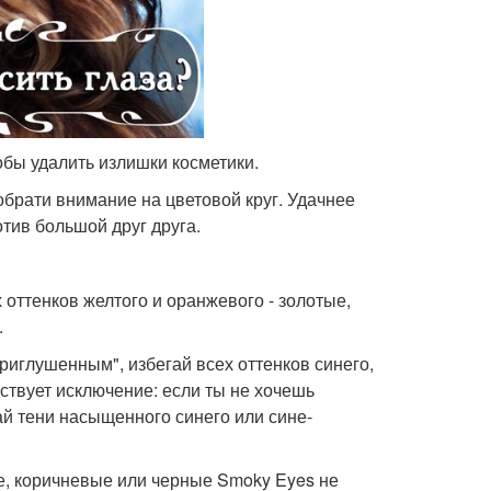
тобы удалить излишки косметики.
обрати внимание на цветовой круг. Удачнее
тив большой друг друга.
х оттенков желтого и оранжевого - золотые,
.
Приглушенным", избегай всех оттенков синего,
ествует исключение: если ты не хочешь
ай тени насыщенного синего или сине-
ые, коричневые или черные Smoky Eyes не