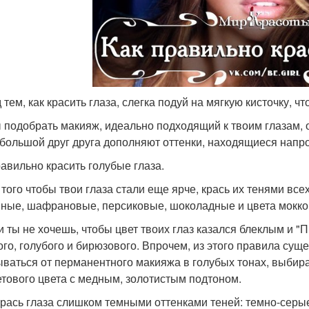
 тем, как красить глаза, слегка подуй на мягкую кисточку, ч
 подобрать макияж, идеально подходящий к твоим глазам, 
 большой друг друга дополняют оттенки, находящиеся напро
равильно красить голубые глаза.
я того чтобы твои глаза стали еще ярче, крась их тенями все
ные, шафрановые, персиковые, шоколадные и цвета мокко
ли ты не хочешь, чтобы цвет твоих глаз казался блеклым и "
ого, голубого и бирюзового. Впрочем, из этого правила сущ
ываться от перманентного макияжа в голубых тонах, выбир
тового цвета с медным, золотистым подтоном.
 крась глаза слишком темными оттенками теней: темно-сер