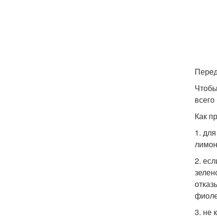
Перед
Чтобы
всего
Как п
1. дл
лимон
2. ес
зелен
отказ
фиоле
3. не