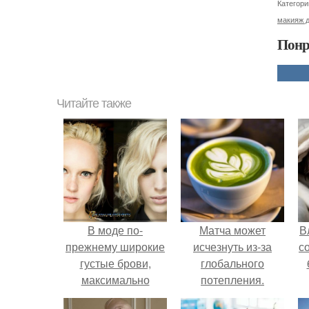
Категори
макияж д
Понр
Читайте также
В моде по-
Матча может
В
прежнему широкие
исчезнуть из-за
с
густые брови,
глобального
максимально
потепления.
приближенные к