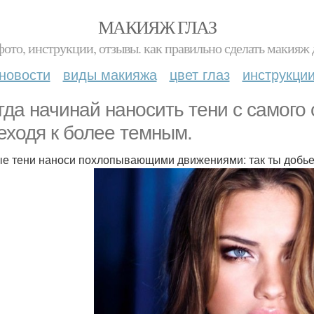
МАКИЯЖ ГЛАЗ
фото, инструкции, отзывы. как правильно сделать макияж д
новости
виды макияжа
цвет глаз
инструкци
гда начинай наносить тени с самого 
еходя к более темным.
е тени наноси похлопывающими движениями: так ты добье