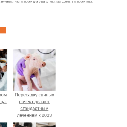
 зеленых глаз
,
макияж для серых глаз
,
как сделать макияж глаз
,
ром
Пересадку свиных
ца.
почек сделают
стандартным
лечением к 2033
году в Японии.