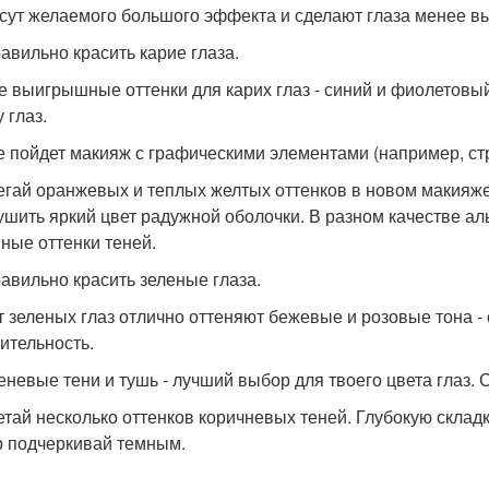
сут желаемого большого эффекта и сделают глаза менее в
равильно красить карие глаза.
 выигрышные оттенки для карих глаз - синий и фиолетовы
 глаз.
бе пойдет макияж с графическими элементами (например, ст
бегай оранжевых и теплых желтых оттенков в новом макияже 
ушить яркий цвет радужной оболочки. В разном качестве а
ные оттенки теней.
равильно красить зеленые глаза.
ет зеленых глаз отлично оттеняют бежевые и розовые тона -
ительность.
реневые тени и тушь - лучший выбор для твоего цвета глаз.
четай несколько оттенков коричневых теней. Глубокую склад
р подчеркивай темным.