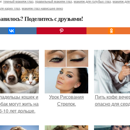
и:
темный макияж глаз
,
правильный макияж глаз
,
макияж для голубых глаз
,
макияж для
ля карих глаз
,
макияж глаз нависшее веко
авилось? Поделитесь с друзьями!
ладельцы кошек и
Урок Рисования
Пить кофе вече
обак могут жить на
Стрелок.
опасно для серд
6-10 лет дольше.