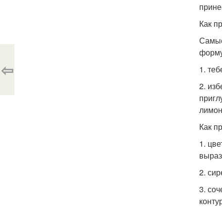
прине
Как п
Самые
форму
⇦
1. те
2. из
пригл
лимон
Как п
1. цв
выраз
2. си
3. со
конту