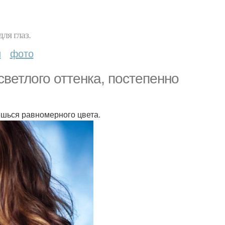
ля глаз.
и
фото
светлого оттенка, постепенно
шься равномерного цвета.