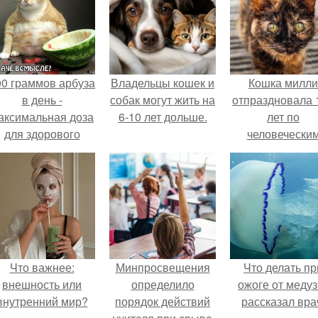
00 граммов арбуза
Владельцы кошек и
Кошка милли
в день -
собак могут жить на
отпраздновала 
аксимальная доза
6-10 лет дольше.
лет по
для здорового
человечески
взрослого,
Меркам и
предупредили
претендует н
врачи.
звание само
старой в мире
Что важнее:
Минпросвещения
Что делать пр
внешность или
определило
ожоге от медуз
внутренний мир?
порядок действий
рассказал вра