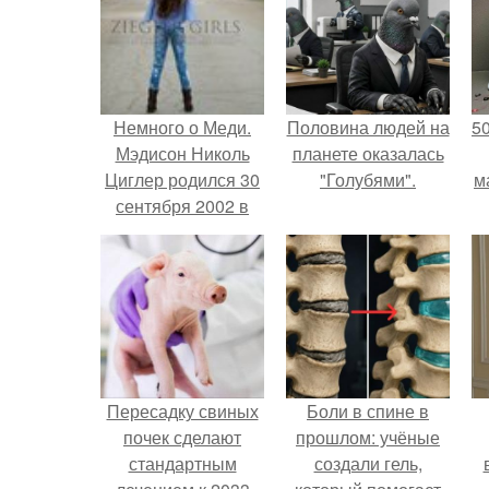
Немного о Меди.
Половина людей на
5
Мэдисон Николь
планете оказалась
Циглер родился 30
"Голубями".
м
сентября 2002 в
Питтсбурге, штат
Пенсильвания.
Пересадку свиных
Боли в спине в
почек сделают
прошлом: учёные
стандартным
создали гель,