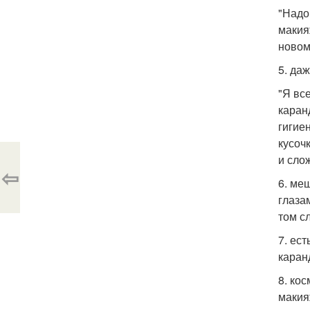
"Надо
макия
новом
5. да
"Я вс
каран
гигие
кусоч
и сло
⇦
6. ме
глаза
том с
7. ес
каран
8. ко
макия