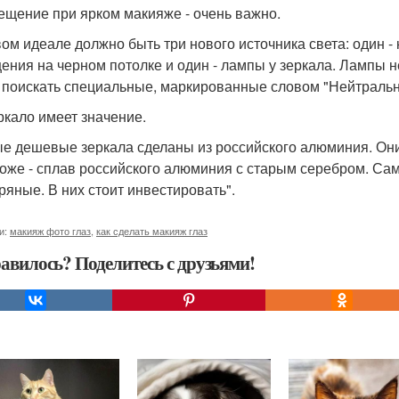
вещение при ярком макияже - очень важно.
вом идеале должно быть три нового источника света: один - 
ения на черном потолке и один - лампы у зеркала. Лампы 
 поискать специальные, маркированные словом "Нейтральн
еркало имеет значение.
е дешевые зеркала сделаны из российского алюминия. Они
оже - сплав российского алюминия с старым серебром. Сам
ряные. В них стоит инвестировать".
и:
макияж фото глаз
,
как сделать макияж глаз
авилось? Поделитесь с друзьями!