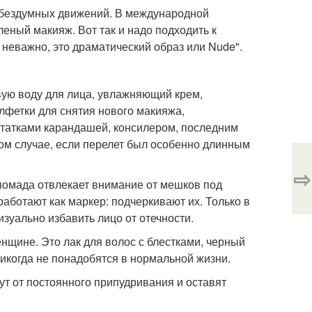
х бездумных движений. В международной
леный макияж. Вот так и надо подходить к
, неважно, это драматический образ или Nude".
овую воду для лица, увлажняющий крем,
лфетки для снятия нового макияжа,
остатками карандашей, консилером, последним
том случае, если перелет был особенно длинным
⇨
 помада отвлекает внимание от мешков под
работают как маркер: подчеркивают их. Только в
зуально избавить лицо от отечности.
енщине. Это лак для волос с блестками, черный
икогда не понадобятся в нормальной жизни.
ут от постоянного припудривания и оставят