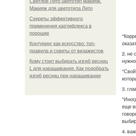
Светлое Лето цветотип макияж.
Макияж для цветотипа Лето
Секреты эффективного
применения картифлекса в
порошке
"Корр
оказа
Контуринг как искусство: топ-
правила и советы от визажистов
2. не
нужно
Кому стоит выбирать изгиб ресниц
L для наращивания. Как подобрать
"Свой
изгиб ресниц при наращивании
котор
3. гла
"Иног
еще в
говорю
выбир
4. ва