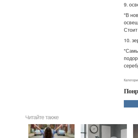
9. ос
"В но
освещ
Стоит
10. з
"Самы
подор
сереб
Категори
Понр
Читайте также