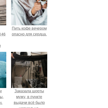
Пить кофе вечером
146
опасно для сердца.
м
а
й
.
и
Заказала шорты
ы,
мужу, в пункте
ч.
выдачи всё было