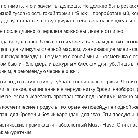
 понимать, что и зачем ты делаешь. Не должно быть резки
жной тусовке есть такой термин "Slick" - проработанный, хо
у делу: стараться сразу приучать себя делать все идеально
же после длинного перелета можно выглядеть отлично.
егда беру в салон большого самолета бальзам для губ, роз
даш для кутикулы с черной маслом, ухаживающие мини - са
ническую помаду. Еще у меня с собой мини - косметичка с 
ком бьюти - блендера и дежурным блеском для губ. Лишь в 
жным, я рекомендую черные очки".
шки под глазами помогут убрать специальные трюки. Яркая
ми, а тонкие, выщипанные в черную нитку брови, наоборот, 
лучае, если высветлить пространство под бровями, можно ви
ть косметические продукты, которые не подойдут ни одной ж
даш для бровей и белый карандаш для глаз. Эти продукты н
сметические промокашки - абсолютный Must - Have. Они спас
ж аккуратным.