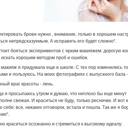
ектировать брови нужно , внимание, только в хорошем наст
ться непредсказуемым. А исправить его будет сложно".
 стоит бояться экспериментов с ярким макияжем: дорогую к
 искать хорошим методом проб и ошибок.
 макияж я придумала еще в школе. С тех пор изменились то
ыми и пользуюсь. На моих фотографиях с выпускного бала - 
вный враг красоты - лень.
да я просыпаюсь утром и думаю, что неплохо бы еще минут 
полне свежая. И краситься не буду, только реснички. И вот к
 себе: все, никаких отговорок, встала и пошла. Так же я бо
аю".
жно краситься осознанно и стремиться к высокому идеалу.