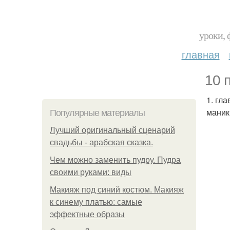
уроки, 
главная
10 
1. гл
маник
Популярные материалы
Лучший оригинальный сценарий
свадьбы - арабская сказка.
Чем можно заменить пудру. Пудра
своими руками: виды
Макияж под синий костюм. Макияж
к синему платью: самые
эффектные образы