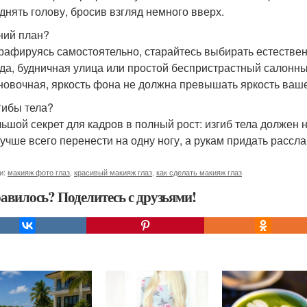
днять голову, бросив взгляд немного вверх.
дний план?
рафируясь самостоятельно, старайтесь выбирать естестве
да, будничная улица или простой беспристрастный салонны
новочная, яркость фона не должна превышать яркость вашег
згибы тела?
ьшой секрет для кадров в полный рост: изгиб тела должен 
лучше всего перенести на одну ногу, а рукам придать рассл
и:
макияж фото глаз
,
красивый макияж глаз
,
как сделать макияж глаз
авилось? Поделитесь с друзьями!