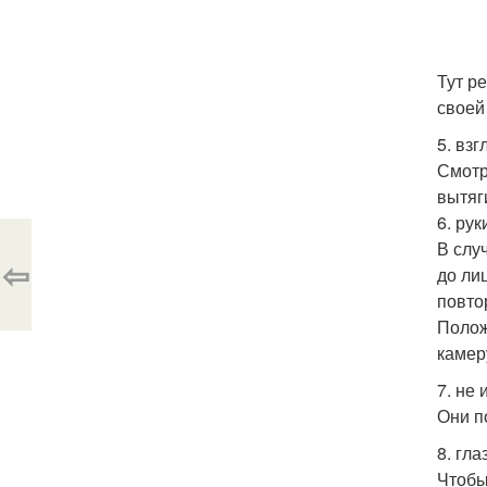
Тут р
своей
5. взг
Смотр
вытяг
6. рук
В слу
⇦
до ли
повто
Полож
камер
7. не
Они п
8. гла
Чтобы