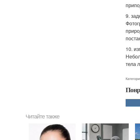
припо
9. за
Фотог
приро
поста
10. и
Небол
тела 
Категори
Понр
Читайте также