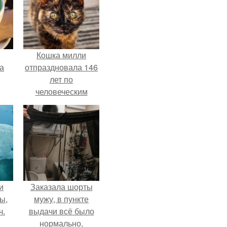
Кошка милли
за
отпраздновала 146
лет по
человеческим
Меркам и
претендует на
звание самой
старой в мире.
и
Заказала шорты
ы,
мужу, в пункте
ч.
выдачи всё было
нормально,