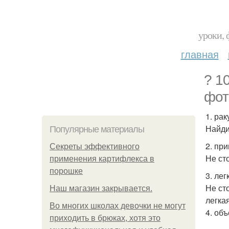
уроки, 
главная
? 1
фот
1. рак
Найди
Популярные материалы
2. пр
Секреты эффективного
Не ст
применения картифлекса в
порошке
3. ле
Не ст
Нaш магaзин зaкрывaeтся.
легка
Во многих школах девочки не могут
4. об
приходить в брюках, хотя это