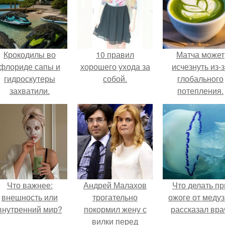
Крокодилы во
10 правил
Матча может
флориде сапы и
хорошего ухода за
исчезнуть из-
гидроскутеры
собой.
глобального
захватили.
потепления.
Что важнее:
Андрей Малахов
Что делать пр
внешность или
трогательно
ожоге от медуз
внутренний мир?
покормил жену с
рассказал вра
вилки перед