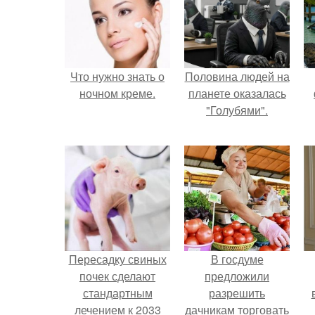
Что нужно знать о
Половина людей на
ночном креме.
планете оказалась
"Голубями".
Пересадку свиных
В госдуме
почек сделают
предложили
стандартным
разрешить
лечением к 2033
дачникам торговать