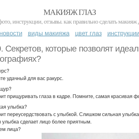
МАКИЯЖ ГЛАЗ
фото, инструкции, отзывы. как правильно сделать макияж д
новости
виды макияжа
цвет глаз
инструкци
0. Секретов, которые позволят идеал
ографиях?
урс?
те удачный для вас ракурс.
ищур?
оит прищуривать глаза в кадре. Помните, самая красивая ф
гкая улыбка?
оит переусердствовать с улыбкой. Слишком сильная улыбка
я улыбка сделает лицо более приятным.
ъем лица?