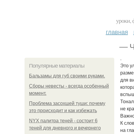
уроки, 
главная
— Ч
.
Это у
Популярные материалы
разме
Бальзамы для губ своими руками.
для в
Сборы невесты - всегда особенный
котор
момент.
вспыш
Тонал
Проблема засохшей туши: почему
не кр
это происходит и как избежать
Важно
NYX палитра теней - состоит 6
К сло
теней для дневного и вечернего
на гл