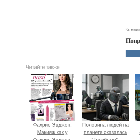
Категори
Понр
Читайте также
Фахрие Эвджен.
Половина людей на
Макияж как у
планете оказалась
Фахрие Эвджен.
"Голубями".