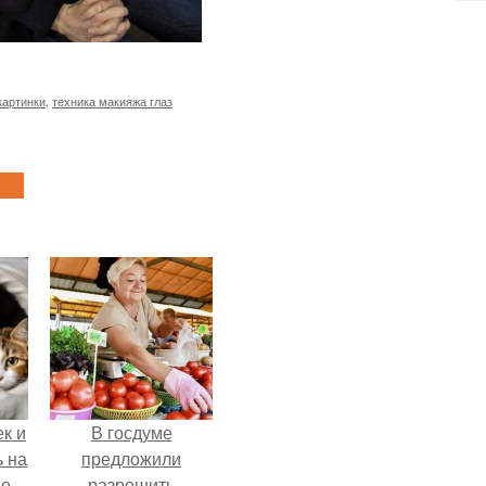
картинки
,
техника макияжа глаз
к и
В госдуме
ь на
предложили
е.
разрешить