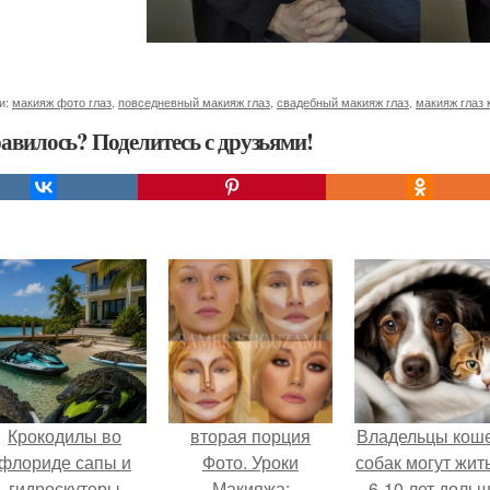
и:
макияж фото глаз
,
повседневный макияж глаз
,
свадебный макияж глаз
,
макияж глаз 
авилось? Поделитесь с друзьями!
Крокодилы во
вторая порция
Владельцы коше
флориде сапы и
Фото. Уроки
собак могут жит
гидроскутеры
Макияжа:
6-10 лет дольш