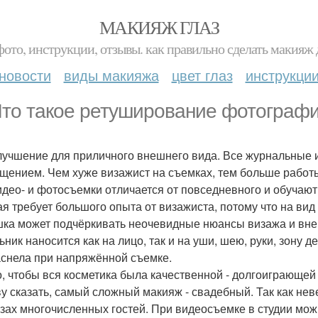
МАКИЯЖ ГЛАЗ
фото, инструкции, отзывы. как правильно сделать макияж д
новости
виды макияжа
цвет глаз
инструкци
то такое ретуширование фотографи
лучшение для приличного внешнего вида. Все журнальные
щением. Чем хуже визажист на съемках, тем больше работ
идео- и фотосъемки отличается от повседневного и обучают
ая требует большого опыта от визажиста, потому что на вид
ка может подчёркивать неочевидные нюансы визажа и вне
ьник наносится как на лицо, так и на уши, шею, руки, зону 
аснела при напряжённой съемке.
, чтобы вся косметика была качественной - долгоиграющей
ву сказать, самый сложный макияж - свадебный. Так как нев
азах многочисленных гостей. При видеосъемке в студии можн