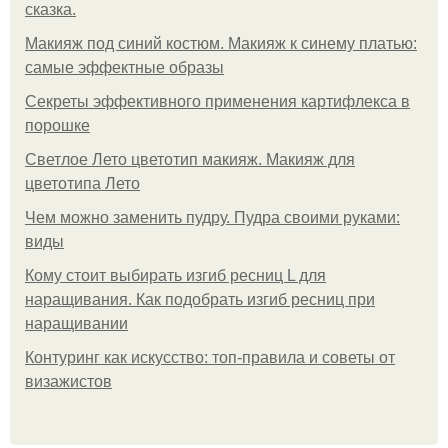
сказка.
Макияж под синий костюм. Макияж к синему платью:
самые эффектные образы
Секреты эффективного применения картифлекса в
порошке
Светлое Лето цветотип макияж. Макияж для
цветотипа Лето
Чем можно заменить пудру. Пудра своими руками:
виды
Кому стоит выбирать изгиб ресниц L для
наращивания. Как подобрать изгиб ресниц при
наращивании
Контуринг как искусство: топ-правила и советы от
визажистов