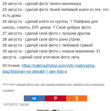
24 августа - сделай фото твоего маникюра.
25 августа - сделай фото твоей любимой книги из тех, что
есть дома.
26 августа - сделай взято из группы -? Лайфаки для
школы, советы, DIY, декор -? Своё доброе фото.
27 августа - сделай своё фото с лучшим другом.
28 августа - сделай своё фото рано утром.
29 августа - сделай своё фото с любимой сумкой.
30 августа - сделай своё фото с новым макияжем. 31
августа - сделай своё итоговое фото лета.
Источник:
https://makiyazhglaz.com/vidy-makiyazha-
glaz/fotoplan-na-oktyabr-1-den-foto-s
Категории:
макияж фото глаз
,
как сделать макияж глаз
,
макияж глаз в домашних
условиях
Читайте также