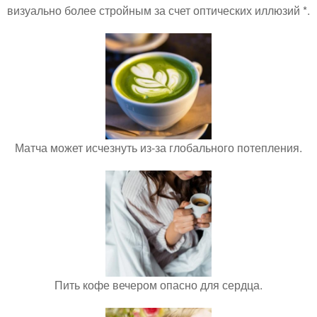
визуально более стройным за счет оптических иллюзий *.
Матча может исчезнуть из-за глобального потепления.
Пить кофе вечером опасно для сердца.