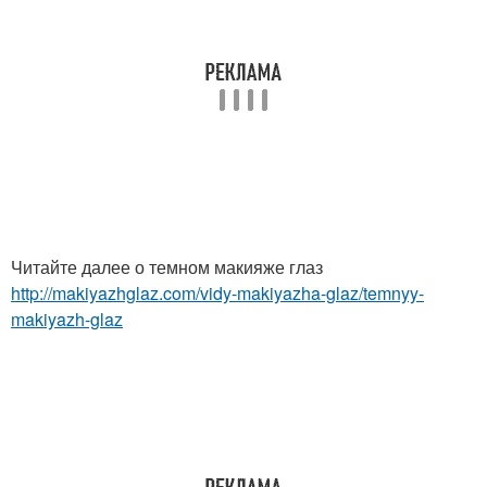
Читайте далее о темном макияже глаз
http://makiyazhglaz.com/vidy-makiyazha-glaz/temnyy-
makiyazh-glaz