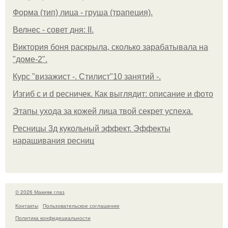
Форма (тип) лица - груша (трапеция).
Велнес - совет дня: II.
Виктория боня раскрыла, сколько зарабатывала на
"доме-2".
Курс "визажист -. Стилист"10 занятий -.
Изгиб c и d ресничек. Как выглядит: описание и фото
Этапы ухода за кожей лица твой секрет успеха.
Ресницы 3д кукольный эффект. Эффекты
наращивания ресниц
© 2026 Макияж глаз
Контакты
Пользовательское соглашение
Политика конфидециальности