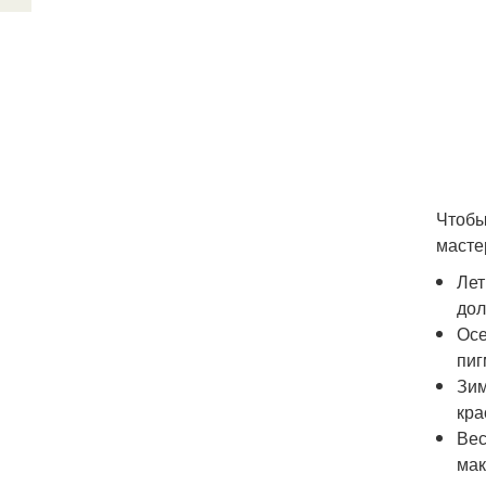
Чтобы
масте
Лет
дол
Осе
пиг
Зим
кра
Вес
мак