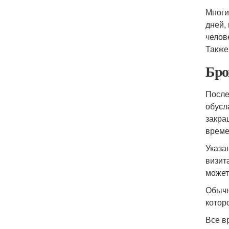
Многи
дней,
челов
Также
Бро
После
обусл
закра
време
Указа
визит
может
Обычн
котор
Все в