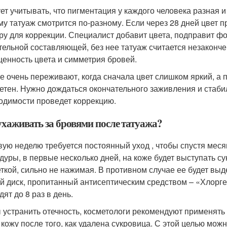
ет учитывать, что пигментация у каждого человека разная и
му татуаж смотрится по-разному. Если через 28 дней цвет 
ру для коррекции. Специалист добавит цвета, подправит ф
тельной составляющей, без нее татуаж считается незаконч
енность цвета и симметрия бровей.
е очень переживают, когда сначала цвет слишком яркий, а п
етен. Нужно дождаться окончательного заживления и стабил
одимости проведет коррекцию.
ухаживать за бровями после татуажа?
вую неделю требуется постоянный уход , чтобы спустя мес
дуры, в первые несколько дней, на коже будет выступать с
ткой, сильно не нажимая. В противном случае ее будет вы
й диск, пропитанный антисептическим средством – «Хлорг
ят до 8 раз в день.
 устранить отечность, косметологи рекомендуют применят
 кожу после того, как удалена сукровица. С этой целью мо