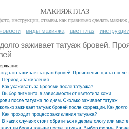
МАКИЯЖ ГЛАЗ
фото, инструкции, отзывы. как правильно сделать макияж д
новости
виды макияжа
цвет глаз
инструкци
 долго заживает татуаж бровей. Про
вей
ержание
ак долго заживает татуаж бровей. Проявление цвета после
Периоды заживления
Как ухаживать за бровями после татуажа?
Выбор пигмента, в зависимости от цветотипа кожи
рови после татуажа по дням. Сколько заживает татуаж
колько заживает татуаж бровей после коррекции. Как долг
Как проходит процесс заживления татуажа?
В каких случаях стоит обратиться к дерматологу или маст
танут ли брови тоньше после татуажа. Выбор формы бровей