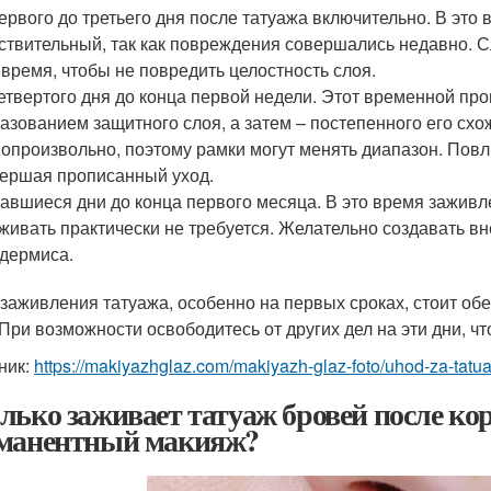
ервого до третьего дня после татуажа включительно. В эт
ствительный, так как повреждения совершались недавно. С
 время, чтобы не повредить целостность слоя.
етвертого дня до конца первой недели. Этот временной пр
азованием защитного слоя, а затем – постепенного его сх
опроизвольно, поэтому рамки могут менять диапазон. Повл
ершая прописанный уход.
авшиеся дни до конца первого месяца. В это время заживл
живать практически не требуется. Желательно создавать 
дермиса.
 заживления татуажа, особенно на первых сроках, стоит о
 При возможности освободитесь от других дел на эти дни, ч
ник:
https://makiyazhglaz.com/makiyazh-glaz-foto/uhod-za-tat
лько заживает татуаж бровей после ко
манентный макияж?