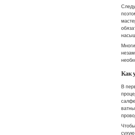
Следу
поэто
масте
обяза
насыщ
Многи
незам
необх
Как 
В пер
проце
салфе
ватны
провод
Чтобы
сухую