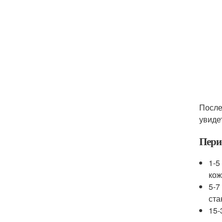
После
увиде
Пери
1-5
кож
5-7
ста
15-