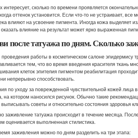
х интересует, сколько по времени проявляется окончательн
 когда оттенок установится. Если что-то не устраивает, вс
ека влияют на усвоение пигмента. Иногда кожа выделяет из
 оказать влияние на результат может ярко выраженная пиг
ви после татуажа по дням. Сколько за
 проведения работы в косметическом салоне эпидермису т
авливается тем, что во время введения красителя ткань мн
шивания клеток эпителия пигментом реабилитация проходит 
ни непрерывно способствовать.
ния по уходу за поврежденной чувствительной кожей лица
а, на котором наносился рисунок. Обычно такие рекомендац
 выписывать советы и относительно состояния здоровья кл
о заживление татуажа происходит в течение месяца. После
ом оценивается выполненная стилистика.
ремя заживления можно по дням разделить на три этапа: