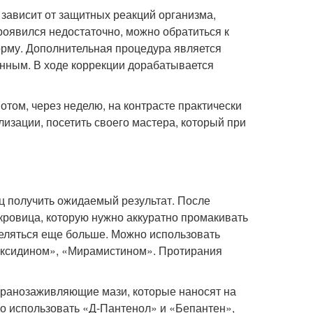
 зависит от защитных реакций организма,
проявился недостаточно, можно обратиться к
орму. Дополнительная процедура является
енным. В ходе коррекции дорабатывается
отом, через неделю, на контрасте практически
изации, посетить своего мастера, который при
яц получить ожидаемый результат. После
укровица, которую нужно аккуратно промакивать
деляться еще больше. Можно использовать
ексидином», «Мирамистином». Протирания
ь ранозаживляющие мази, которые наносят на
жно использовать «Д-Пантенол» и «Бепантен»,