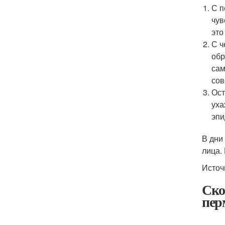
С п
чув
это
С ч
обр
сам
сов
Ост
уха
эпи
В дни
лица.
Источ
Ско
пер