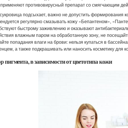
 применяют противовирусный препарат со смягчающим дей
 сукровица подсыхает, важно не допустить формирования к
ендуется регулярно смазывать кожу «Бепантеном», «Пант
бствуют быстрому заживлению и оказывают антибактериаль
йствия влажным паром на обработанную зону, не посещайте
айте попадания влаги на брови: нельзя купаться в бассейна
енцем, а также подкрашивать или наносить косметику для к
р пигмента, в зависимости от цветотипа кожи