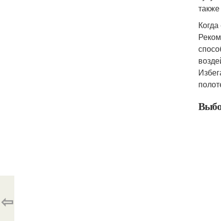
также
Когда
Реком
спосо
возде
Избег
полот
Выбо
⇦