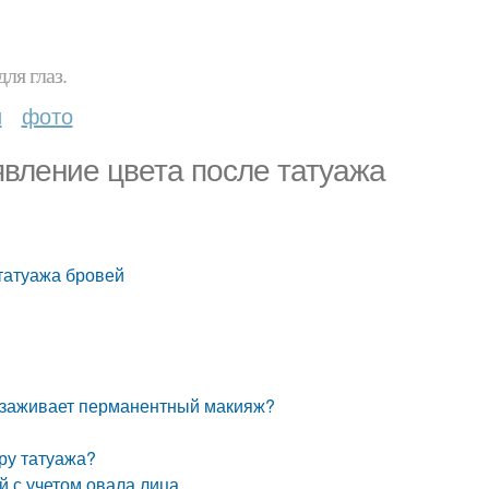
ля глаз.
и
фото
явление цвета после татуажа
 татуажа бровей
о заживает перманентный макияж?
еру татуажа?
 с учетом овала лица