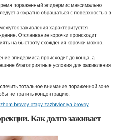
о время пораженный эпидермис максимально
ледует аккуратно обращаться с поверхностью в
омежуток заживления характеризуется
ождение. Отслаивание корочки происходит
иять на быстроту схождения корочки можно,
ение эпидермиса происходит до конца, а
внешние благоприятные условия для заживления
беспечить тотальное внимание пораженной зоне
тобы не тратить концентрацию.
uazhem-brovey-etapy-zazhivleniya-brovey
ррекции. Как долго заживает