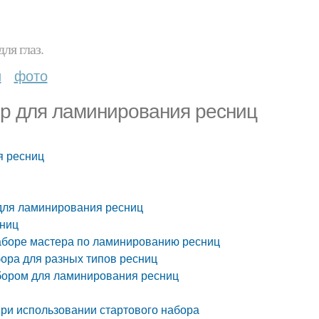
ля глаз.
и
фото
ор для ламинирования ресниц
я ресниц
 для ламинирования ресниц
сниц
аборе мастера по ламинированию ресниц
ора для разных типов ресниц
абором для ламинирования ресниц
ри использовании стартового набора