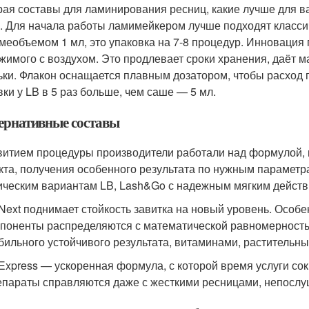
ая составы для ламинирования ресниц, какие лучше для ва
. Для начала работы ламимейкером лучше подходят класси
меобъемом 1 мл, это упаковка на 7-8 процедур. Инновация 
жимого с воздухом. Это продлевает сроки хранения, даёт м
ьки. Флакон оснащается плавным дозатором, чтобы расход 
вки у LB в 5 раз больше, чем саше — 5 мл.
ернативные составы
витием процедуры производители работали над формулой, 
кта, получения особенного результата по нужным парамет
ическим вариантам LB, Lash&Go с надежным мягким действ
Next поднимает стойкость завитка на новый уровень. Особе
поненты распределяются с математической равномерность
бильного устойчивого результата, витаминами, растительны
Express — ускоренная формула, с которой время услуги сок
параты справляются даже с жесткими ресницами, непослу