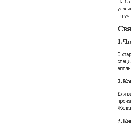
На ба
усили
струк
Свя
1. Ч
В ста
специ
аппли
2. К
Для в
произ
Желат
3. К