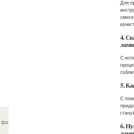
Для п
инстр
смесе
качес
4. С
лами
С исп
проце
соблю
5. К
С пом
прида
стану
⇦
6. Н
лами