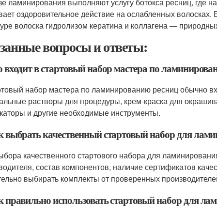
зе ламинирования выполняют услугу ботокса ресниц, где н
вает оздоровительное действие на ослабленных волосках. Б
туре волоска гидролизом кератина и коллагена — природны
занные вопросы и ответы:
то входит в стартовый набор мастера по ламинирова
ртовый набор мастера по ламинированию ресниц обычно вхо
альные растворы для процедуры, крем-краска для окрашив
каторы и другие необходимые инструменты.
ак выбрать качественный стартовый набор для лам
ыбора качественного стартового набора для ламинирования
водителя, состав компонентов, наличие сертификатов качес
ельно выбирать комплекты от проверенных производителей
ак правильно использовать стартовый набор для ла