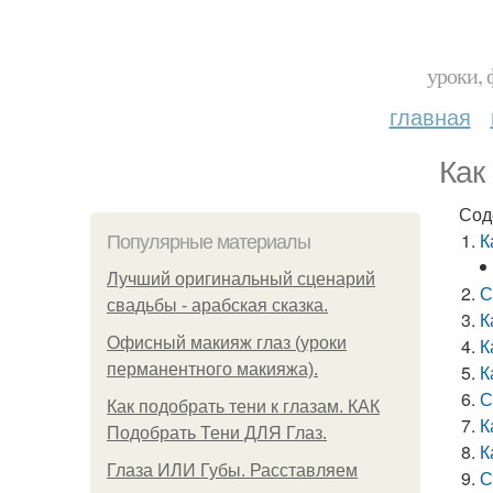
уроки, 
главная
Как
Сод
К
Популярные материалы
Лучший оригинальный сценарий
С
свадьбы - арабская сказка.
К
Офисный макияж глаз (уроки
К
перманентного макияжа).
К
С
Как подобрать тени к глазам. КАК
К
Подобрать Тени ДЛЯ Глаз.
К
Глаза ИЛИ Губы. Расставляем
С