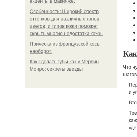
акценты в макияже.
Особенности: Широкий спектр
оттенков для различных тонов,
цветов, и типов кожи поможет
скрыть многие недостатки кожи.
Прическа из французской косы
Как
наоборот.
Как сделать губы как у Мерлин
Что н
Монро: секреты звезды
шагов
Пер
и у
Вто
Тре
каж
уде