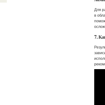
Для р
в обл
помож
ослож
7. Ка
Резул
завис
испол
реком