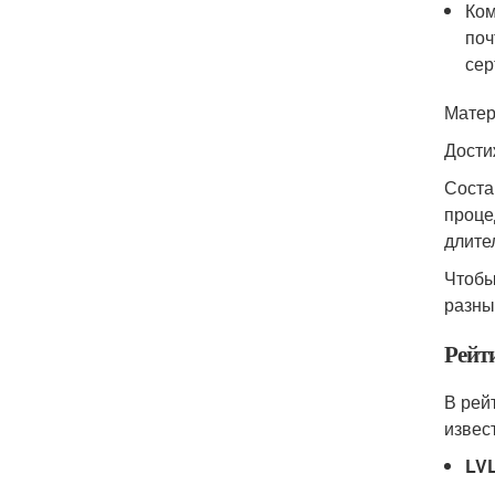
Ком
поч
сер
Матер
Дости
Соста
проце
длите
Чтобы
разны
Рейт
В рей
извес
LV