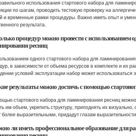
равильного использования стартового набора для ламинир
укции по шагам, проводить тестовую проверку на аллергич
й и временные рамки процедуры. Важно иметь опыт и умени
твенного результата.
колько процедур можно провести с использованием о
нирования ресниц
ользованием одного стартового набора для ламинирования
дур, в зависимости от объема ресурсов в комплекте и их р
дении условий эксплуатации набор может использоваться 
акие результаты можно достичь с помощью стартово
ощью стартового набора для ламинирования ресниц можно
ть им объем, укрепить структуру, приподнять их визуально
т более выразительными, придадут глазам выразительности
ужно ли иметь профессиональное образование для р
нирования ресниц