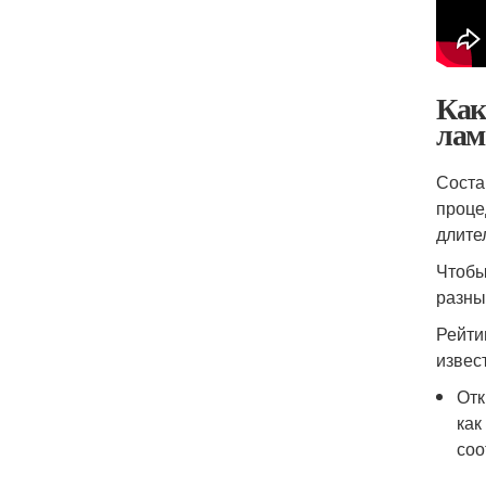
Как
лам
Соста
проце
длите
Чтобы
разны
Рейти
извес
Отк
как
соо