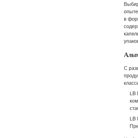
Выбир
опыте
в фор
содер
капел
упако
Альт
С раз
проду
класс
LB 
ком
ста
LB 
Пре